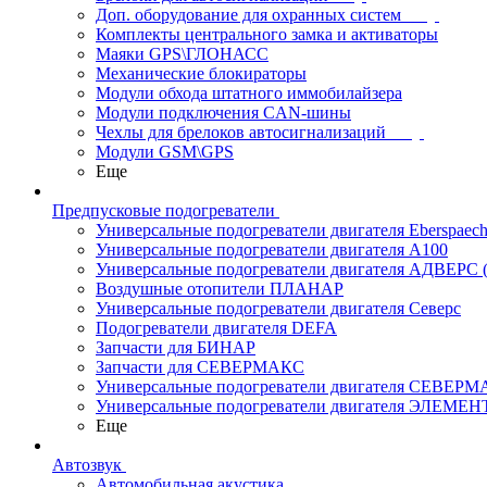
Доп. оборудование для охранных систем
Комплекты центрального замка и активаторы
Маяки GPS\ГЛОНАСС
Механические блокираторы
Модули обхода штатного иммобилайзера
Модули подключения CAN-шины
Чехлы для брелоков автосигнализаций
Модули GSM\GPS
Еще
Предпусковые подогреватели
Универсальные подогреватели двигателя Eberspaech
Универсальные подогреватели двигателя A100
Универсальные подогреватели двигателя АДВЕРС
Воздушные отопители ПЛАНАР
Универсальные подогреватели двигателя Северс
Подогреватели двигателя DEFA
Запчасти для БИНАР
Запчасти для СЕВЕРМАКС
Универсальные подогреватели двигателя СЕВЕР
Универсальные подогреватели двигателя ЭЛЕМЕН
Еще
Автозвук
Автомобильная акустика