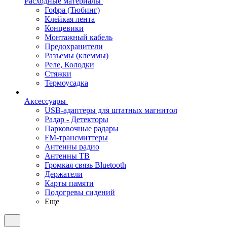
Расходные материалы
Гофра (Тюбинг)
Клейкая лента
Концевики
Монтажный кабель
Предохранители
Разъемы (клеммы)
Реле, Колодки
Стяжки
Термоусадка
Аксессуары
USB-адаптеры для штатных магнитол
Радар - Детекторы
Парковочные радары
FM-трансмиттеры
Антенны радио
Антенны ТВ
Громкая связь Bluetooth
Держатели
Карты памяти
Подогревы сидений
Еще