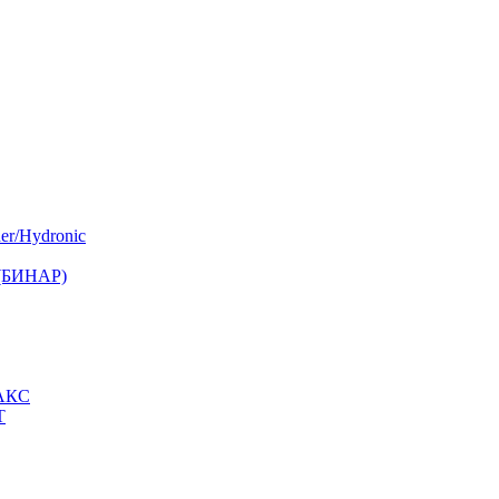
er/Hydronic
 (БИНАР)
МАКС
Т