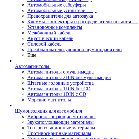
Автомобильные сабвуферы
Автомобильные усилители
Предохранители для автозвука
Клеммы, коннекторы и распределители питания
Установочные комплекты
Межблочный кабель
Акустический кабель
Силовой кабель
Преобразователи уровня и шумоподавители
Еще
Автомагнитолы
Автомагнитолы с мультимедиа
Автомагнитолы 2DIN без мультимедиа
Штатные головные устройства
Автомагнитолы 1DIN без CD
Автомагнитолы 1DIN с CD
Морские магнитолы
Шумоизоляция для автомобиля
Вибропоглощающие материалы
Звукопоглощающие материалы
Теплоизоляционные материалы
Противоскрипные материалы
Инструменты для монтажа шумоизоляции