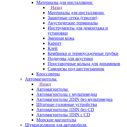
Материалы для инсталляции
Назад
Материалы для инсталляции
Защитные сетки (грилли)
Акустические терминалы
Инструменты для демонтажа и
установки
Змеиная кожа
Карпет
Клей
Кембрики и термоусадочные трубки
Подиумы для акустики
Проставочные кольца для динамиков
Саморезы под шестигранник
Кроссоверы
Автомагнитолы
Назад
Автомагнитолы
Автомагнитолы с мультимедиа
Автомагнитолы 2DIN без мультимедиа
Штатные головные устройства
Автомагнитолы 1DIN без CD
Автомагнитолы 1DIN с CD
Морские магнитолы
Шумоизоляция для автомобиля