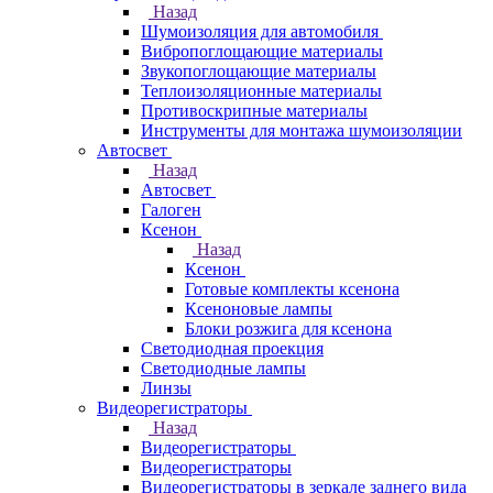
Назад
Шумоизоляция для автомобиля
Вибропоглощающие материалы
Звукопоглощающие материалы
Теплоизоляционные материалы
Противоскрипные материалы
Инструменты для монтажа шумоизоляции
Автосвет
Назад
Автосвет
Галоген
Ксенон
Назад
Ксенон
Готовые комплекты ксенона
Ксеноновые лампы
Блоки розжига для ксенона
Светодиодная проекция
Светодиодные лампы
Линзы
Видеорегистраторы
Назад
Видеорегистраторы
Видеорегистраторы
Видеорегистраторы в зеркале заднего вида