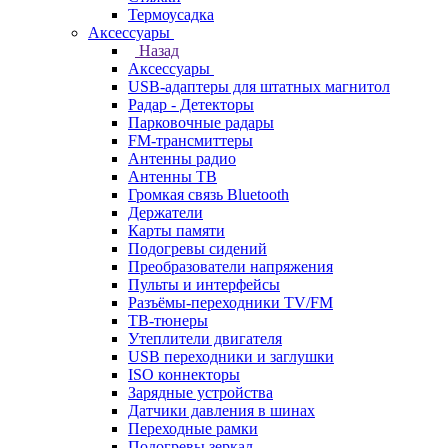
Термоусадка
Аксессуары
Назад
Аксессуары
USB-адаптеры для штатных магнитол
Радар - Детекторы
Парковочные радары
FM-трансмиттеры
Антенны радио
Антенны ТВ
Громкая связь Bluetooth
Держатели
Карты памяти
Подогревы сидений
Преобразователи напряжения
Пульты и интерфейсы
Разъёмы-переходники TV/FM
ТВ-тюнеры
Утеплители двигателя
USB переходники и заглушки
ISO коннекторы
Зарядные устройства
Датчики давления в шинах
Переходные рамки
Подогревы зеркал