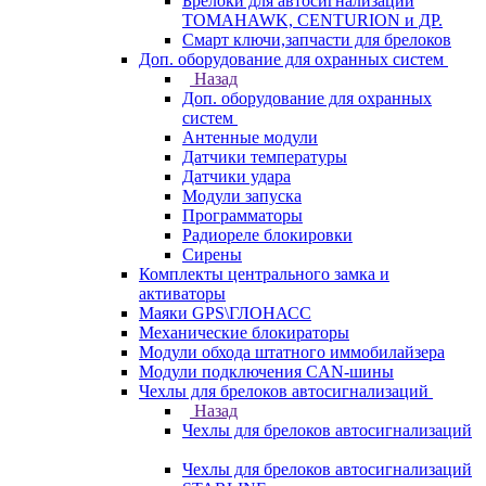
Брелоки для автосигнализаций
TOMAHAWK, CENTURION и ДР.
Смарт ключи,запчасти для брелоков
Доп. оборудование для охранных систем
Назад
Доп. оборудование для охранных
систем
Антенные модули
Датчики температуры
Датчики удара
Модули запуска
Программаторы
Радиореле блокировки
Сирены
Комплекты центрального замка и
активаторы
Маяки GPS\ГЛОНАСС
Механические блокираторы
Модули обхода штатного иммобилайзера
Модули подключения CAN-шины
Чехлы для брелоков автосигнализаций
Назад
Чехлы для брелоков автосигнализаций
Чехлы для брелоков автосигнализаций