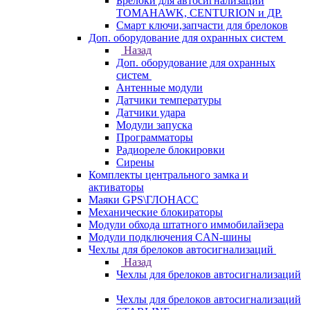
Брелоки для автосигнализаций
TOMAHAWK, CENTURION и ДР.
Смарт ключи,запчасти для брелоков
Доп. оборудование для охранных систем
Назад
Доп. оборудование для охранных
систем
Антенные модули
Датчики температуры
Датчики удара
Модули запуска
Программаторы
Радиореле блокировки
Сирены
Комплекты центрального замка и
активаторы
Маяки GPS\ГЛОНАСС
Механические блокираторы
Модули обхода штатного иммобилайзера
Модули подключения CAN-шины
Чехлы для брелоков автосигнализаций
Назад
Чехлы для брелоков автосигнализаций
Чехлы для брелоков автосигнализаций