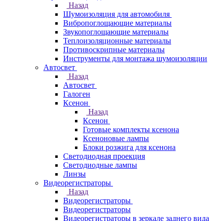
Назад
Шумоизоляция для автомобиля
Вибропоглощающие материалы
Звукопоглощающие материалы
Теплоизоляционные материалы
Противоскрипные материалы
Инструменты для монтажа шумоизоляции
Автосвет
Назад
Автосвет
Галоген
Ксенон
Назад
Ксенон
Готовые комплекты ксенона
Ксеноновые лампы
Блоки розжига для ксенона
Светодиодная проекция
Светодиодные лампы
Линзы
Видеорегистраторы
Назад
Видеорегистраторы
Видеорегистраторы
Видеорегистраторы в зеркале заднего вида