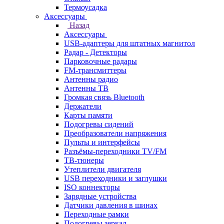
Термоусадка
Аксессуары
Назад
Аксессуары
USB-адаптеры для штатных магнитол
Радар - Детекторы
Парковочные радары
FM-трансмиттеры
Антенны радио
Антенны ТВ
Громкая связь Bluetooth
Держатели
Карты памяти
Подогревы сидений
Преобразователи напряжения
Пульты и интерфейсы
Разъёмы-переходники TV/FM
ТВ-тюнеры
Утеплители двигателя
USB переходники и заглушки
ISO коннекторы
Зарядные устройства
Датчики давления в шинах
Переходные рамки
Подогревы зеркал