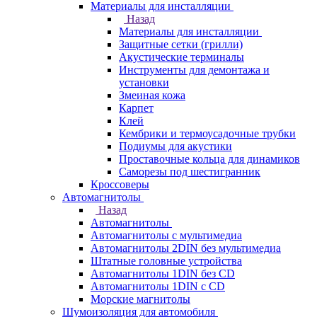
Материалы для инсталляции
Назад
Материалы для инсталляции
Защитные сетки (грилли)
Акустические терминалы
Инструменты для демонтажа и
установки
Змеиная кожа
Карпет
Клей
Кембрики и термоусадочные трубки
Подиумы для акустики
Проставочные кольца для динамиков
Саморезы под шестигранник
Кроссоверы
Автомагнитолы
Назад
Автомагнитолы
Автомагнитолы с мультимедиа
Автомагнитолы 2DIN без мультимедиа
Штатные головные устройства
Автомагнитолы 1DIN без CD
Автомагнитолы 1DIN с CD
Морские магнитолы
Шумоизоляция для автомобиля