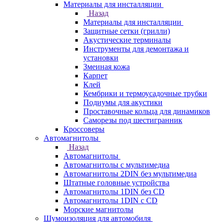
Материалы для инсталляции
Назад
Материалы для инсталляции
Защитные сетки (грилли)
Акустические терминалы
Инструменты для демонтажа и
установки
Змеиная кожа
Карпет
Клей
Кембрики и термоусадочные трубки
Подиумы для акустики
Проставочные кольца для динамиков
Саморезы под шестигранник
Кроссоверы
Автомагнитолы
Назад
Автомагнитолы
Автомагнитолы с мультимедиа
Автомагнитолы 2DIN без мультимедиа
Штатные головные устройства
Автомагнитолы 1DIN без CD
Автомагнитолы 1DIN с CD
Морские магнитолы
Шумоизоляция для автомобиля