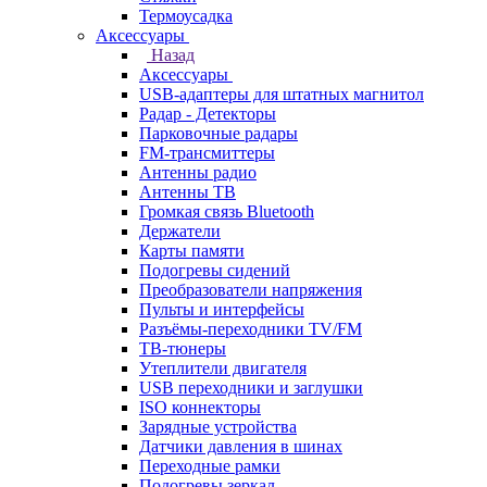
Термоусадка
Аксессуары
Назад
Аксессуары
USB-адаптеры для штатных магнитол
Радар - Детекторы
Парковочные радары
FM-трансмиттеры
Антенны радио
Антенны ТВ
Громкая связь Bluetooth
Держатели
Карты памяти
Подогревы сидений
Преобразователи напряжения
Пульты и интерфейсы
Разъёмы-переходники TV/FM
ТВ-тюнеры
Утеплители двигателя
USB переходники и заглушки
ISO коннекторы
Зарядные устройства
Датчики давления в шинах
Переходные рамки
Подогревы зеркал