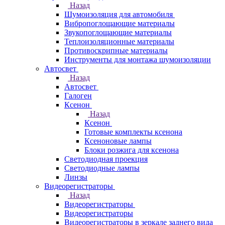
Назад
Шумоизоляция для автомобиля
Вибропоглощающие материалы
Звукопоглощающие материалы
Теплоизоляционные материалы
Противоскрипные материалы
Инструменты для монтажа шумоизоляции
Автосвет
Назад
Автосвет
Галоген
Ксенон
Назад
Ксенон
Готовые комплекты ксенона
Ксеноновые лампы
Блоки розжига для ксенона
Светодиодная проекция
Светодиодные лампы
Линзы
Видеорегистраторы
Назад
Видеорегистраторы
Видеорегистраторы
Видеорегистраторы в зеркале заднего вида