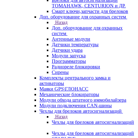
Брелоки для автосигнализаций
TOMAHAWK, CENTURION и ДР.
Смарт ключи,запчасти для брелоков
Доп. оборудование для охранных систем
Назад
Доп. оборудование для охранных
систем
Антенные модули
Датчики температуры
Датчики удара
Модули запуска
Программаторы
Радиореле блокировки
Сирены
Комплекты центрального замка и
активаторы
Маяки GPS\ГЛОНАСС
Механические блокираторы
Модули обхода штатного иммобилайзера
Модули подключения CAN-шины
Чехлы для брелоков автосигнализаций
Назад
Чехлы для брелоков автосигнализаций
Чехлы для брелоков автосигнализаций