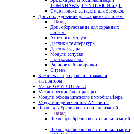
Брелоки для автосигнализаций
TOMAHAWK, CENTURION и ДР.
Смарт ключи,запчасти для брелоков
Доп. оборудование для охранных систем
Назад
Доп. оборудование для охранных
систем
Антенные модули
Датчики температуры
Датчики удара
Модули запуска
Программаторы
Радиореле блокировки
Сирены
Комплекты центрального замка и
активаторы
Маяки GPS\ГЛОНАСС
Механические блокираторы
Модули обхода штатного иммобилайзера
Модули подключения CAN-шины
Чехлы для брелоков автосигнализаций
Назад
Чехлы для брелоков автосигнализаций
Чехлы для брелоков автосигнализаций