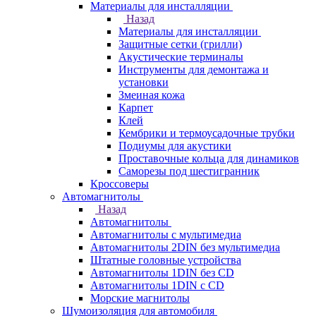
Материалы для инсталляции
Назад
Материалы для инсталляции
Защитные сетки (грилли)
Акустические терминалы
Инструменты для демонтажа и
установки
Змеиная кожа
Карпет
Клей
Кембрики и термоусадочные трубки
Подиумы для акустики
Проставочные кольца для динамиков
Саморезы под шестигранник
Кроссоверы
Автомагнитолы
Назад
Автомагнитолы
Автомагнитолы с мультимедиа
Автомагнитолы 2DIN без мультимедиа
Штатные головные устройства
Автомагнитолы 1DIN без CD
Автомагнитолы 1DIN с CD
Морские магнитолы
Шумоизоляция для автомобиля