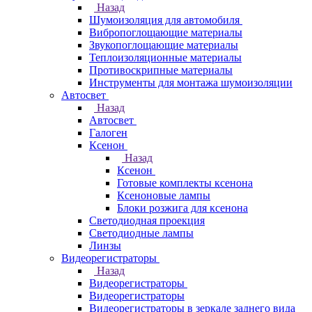
Назад
Шумоизоляция для автомобиля
Вибропоглощающие материалы
Звукопоглощающие материалы
Теплоизоляционные материалы
Противоскрипные материалы
Инструменты для монтажа шумоизоляции
Автосвет
Назад
Автосвет
Галоген
Ксенон
Назад
Ксенон
Готовые комплекты ксенона
Ксеноновые лампы
Блоки розжига для ксенона
Светодиодная проекция
Светодиодные лампы
Линзы
Видеорегистраторы
Назад
Видеорегистраторы
Видеорегистраторы
Видеорегистраторы в зеркале заднего вида