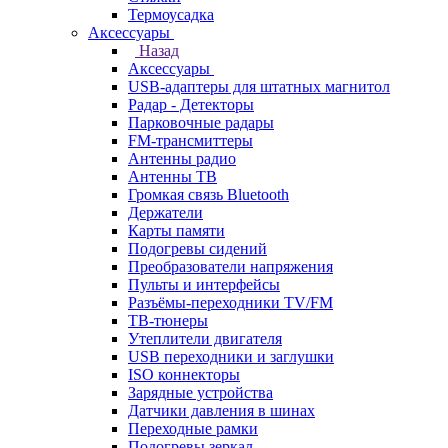
Термоусадка
Аксессуары
Назад
Аксессуары
USB-адаптеры для штатных магнитол
Радар - Детекторы
Парковочные радары
FM-трансмиттеры
Антенны радио
Антенны ТВ
Громкая связь Bluetooth
Держатели
Карты памяти
Подогревы сидений
Преобразователи напряжения
Пульты и интерфейсы
Разъёмы-переходники TV/FM
ТВ-тюнеры
Утеплители двигателя
USB переходники и заглушки
ISO коннекторы
Зарядные устройства
Датчики давления в шинах
Переходные рамки
Подогревы зеркал