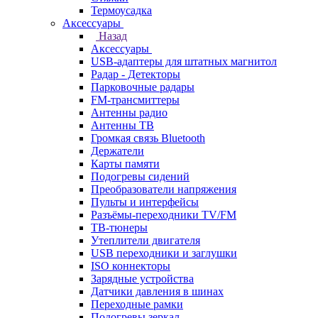
Термоусадка
Аксессуары
Назад
Аксессуары
USB-адаптеры для штатных магнитол
Радар - Детекторы
Парковочные радары
FM-трансмиттеры
Антенны радио
Антенны ТВ
Громкая связь Bluetooth
Держатели
Карты памяти
Подогревы сидений
Преобразователи напряжения
Пульты и интерфейсы
Разъёмы-переходники TV/FM
ТВ-тюнеры
Утеплители двигателя
USB переходники и заглушки
ISO коннекторы
Зарядные устройства
Датчики давления в шинах
Переходные рамки
Подогревы зеркал