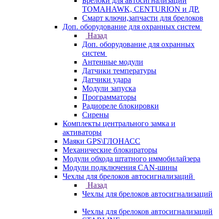
Брелоки для автосигнализаций
TOMAHAWK, CENTURION и ДР.
Смарт ключи,запчасти для брелоков
Доп. оборудование для охранных систем
Назад
Доп. оборудование для охранных
систем
Антенные модули
Датчики температуры
Датчики удара
Модули запуска
Программаторы
Радиореле блокировки
Сирены
Комплекты центрального замка и
активаторы
Маяки GPS\ГЛОНАСС
Механические блокираторы
Модули обхода штатного иммобилайзера
Модули подключения CAN-шины
Чехлы для брелоков автосигнализаций
Назад
Чехлы для брелоков автосигнализаций
Чехлы для брелоков автосигнализаций