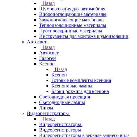
Назад
Шумоизоляция для автомобиля
Вибропоглощающие материалы
Звукопоглощающие материалы
Теплоизоляционные материалы
Противоскрипные материалы
Инструменты для монтажа шумоизоляции
Автосвет
Назад
Автосвет
Галоген
Ксенон
Назад
Ксенон
Готовые комплекты ксенона
Ксеноновые лампы
Блоки розжига для ксенона
Светодиодная проекция
Светодиодные лампы
Линзы
Видеорегистраторы
Назад
Видеорегистраторы
Видеорегистраторы
Видеорегистраторы в зеркале заднего вида