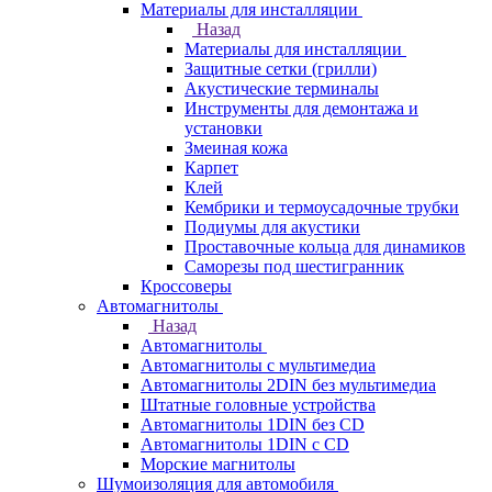
Материалы для инсталляции
Назад
Материалы для инсталляции
Защитные сетки (грилли)
Акустические терминалы
Инструменты для демонтажа и
установки
Змеиная кожа
Карпет
Клей
Кембрики и термоусадочные трубки
Подиумы для акустики
Проставочные кольца для динамиков
Саморезы под шестигранник
Кроссоверы
Автомагнитолы
Назад
Автомагнитолы
Автомагнитолы с мультимедиа
Автомагнитолы 2DIN без мультимедиа
Штатные головные устройства
Автомагнитолы 1DIN без CD
Автомагнитолы 1DIN с CD
Морские магнитолы
Шумоизоляция для автомобиля