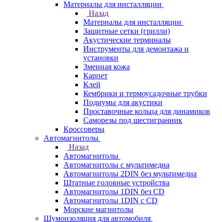
Материалы для инсталляции
Назад
Материалы для инсталляции
Защитные сетки (грилли)
Акустические терминалы
Инструменты для демонтажа и
установки
Змеиная кожа
Карпет
Клей
Кембрики и термоусадочные трубки
Подиумы для акустики
Проставочные кольца для динамиков
Саморезы под шестигранник
Кроссоверы
Автомагнитолы
Назад
Автомагнитолы
Автомагнитолы с мультимедиа
Автомагнитолы 2DIN без мультимедиа
Штатные головные устройства
Автомагнитолы 1DIN без CD
Автомагнитолы 1DIN с CD
Морские магнитолы
Шумоизоляция для автомобиля