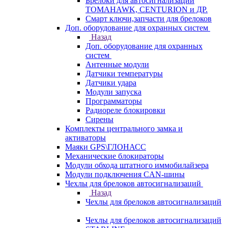
Брелоки для автосигнализаций
TOMAHAWK, CENTURION и ДР.
Смарт ключи,запчасти для брелоков
Доп. оборудование для охранных систем
Назад
Доп. оборудование для охранных
систем
Антенные модули
Датчики температуры
Датчики удара
Модули запуска
Программаторы
Радиореле блокировки
Сирены
Комплекты центрального замка и
активаторы
Маяки GPS\ГЛОНАСС
Механические блокираторы
Модули обхода штатного иммобилайзера
Модули подключения CAN-шины
Чехлы для брелоков автосигнализаций
Назад
Чехлы для брелоков автосигнализаций
Чехлы для брелоков автосигнализаций