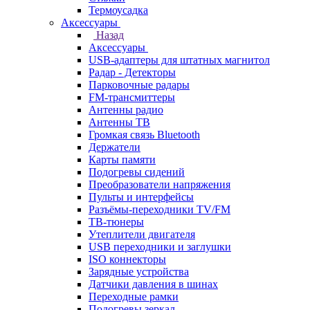
Термоусадка
Аксессуары
Назад
Аксессуары
USB-адаптеры для штатных магнитол
Радар - Детекторы
Парковочные радары
FM-трансмиттеры
Антенны радио
Антенны ТВ
Громкая связь Bluetooth
Держатели
Карты памяти
Подогревы сидений
Преобразователи напряжения
Пульты и интерфейсы
Разъёмы-переходники TV/FM
ТВ-тюнеры
Утеплители двигателя
USB переходники и заглушки
ISO коннекторы
Зарядные устройства
Датчики давления в шинах
Переходные рамки
Подогревы зеркал