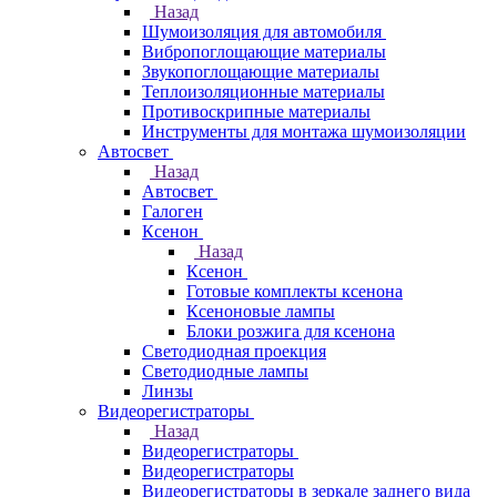
Назад
Шумоизоляция для автомобиля
Вибропоглощающие материалы
Звукопоглощающие материалы
Теплоизоляционные материалы
Противоскрипные материалы
Инструменты для монтажа шумоизоляции
Автосвет
Назад
Автосвет
Галоген
Ксенон
Назад
Ксенон
Готовые комплекты ксенона
Ксеноновые лампы
Блоки розжига для ксенона
Светодиодная проекция
Светодиодные лампы
Линзы
Видеорегистраторы
Назад
Видеорегистраторы
Видеорегистраторы
Видеорегистраторы в зеркале заднего вида