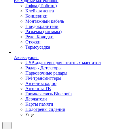
Расходные материалы
Гофра (Тюбинг)
Клейкая лента
Концевики
Монтажный кабель
Предохранители
Разъемы (клеммы)
Реле, Колодки
Стяжки
Термоусадка
Аксессуары
USB-адаптеры для штатных магнитол
Радар - Детекторы
Парковочные радары
FM-трансмиттеры
Антенны радио
Антенны ТВ
Громкая связь Bluetooth
Держатели
Карты памяти
Подогревы сидений
Еще