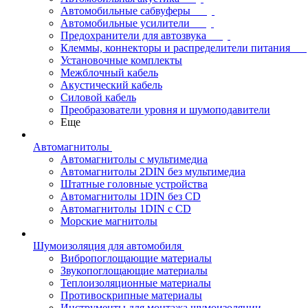
Автомобильные сабвуферы
Автомобильные усилители
Предохранители для автозвука
Клеммы, коннекторы и распределители питания
Установочные комплекты
Межблочный кабель
Акустический кабель
Силовой кабель
Преобразователи уровня и шумоподавители
Еще
Автомагнитолы
Автомагнитолы с мультимедиа
Автомагнитолы 2DIN без мультимедиа
Штатные головные устройства
Автомагнитолы 1DIN без CD
Автомагнитолы 1DIN с CD
Морские магнитолы
Шумоизоляция для автомобиля
Вибропоглощающие материалы
Звукопоглощающие материалы
Теплоизоляционные материалы
Противоскрипные материалы
Инструменты для монтажа шумоизоляции