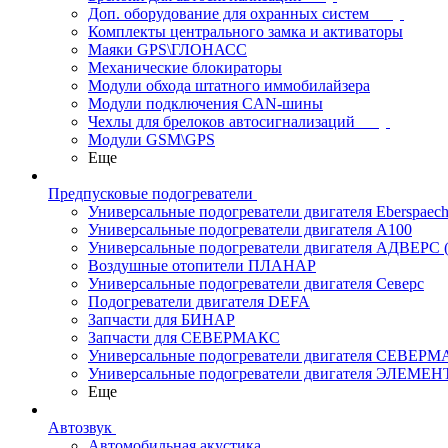
Доп. оборудование для охранных систем
Комплекты центрального замка и активаторы
Маяки GPS\ГЛОНАСС
Механические блокираторы
Модули обхода штатного иммобилайзера
Модули подключения CAN-шины
Чехлы для брелоков автосигнализаций
Модули GSM\GPS
Еще
Предпусковые подогреватели
Универсальные подогреватели двигателя Eberspaech
Универсальные подогреватели двигателя A100
Универсальные подогреватели двигателя АДВЕРС
Воздушные отопители ПЛАНАР
Универсальные подогреватели двигателя Северс
Подогреватели двигателя DEFA
Запчасти для БИНАР
Запчасти для СЕВЕРМАКС
Универсальные подогреватели двигателя СЕВЕР
Универсальные подогреватели двигателя ЭЛЕМЕН
Еще
Автозвук
Автомобильная акустика