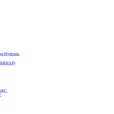
er/Hydronic
 (БИНАР)
МАКС
Т