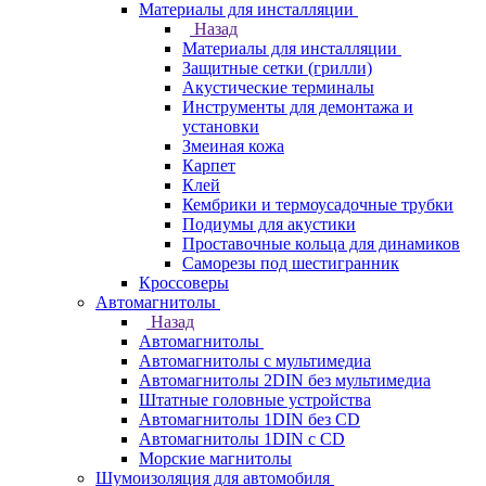
Материалы для инсталляции
Назад
Материалы для инсталляции
Защитные сетки (грилли)
Акустические терминалы
Инструменты для демонтажа и
установки
Змеиная кожа
Карпет
Клей
Кембрики и термоусадочные трубки
Подиумы для акустики
Проставочные кольца для динамиков
Саморезы под шестигранник
Кроссоверы
Автомагнитолы
Назад
Автомагнитолы
Автомагнитолы с мультимедиа
Автомагнитолы 2DIN без мультимедиа
Штатные головные устройства
Автомагнитолы 1DIN без CD
Автомагнитолы 1DIN с CD
Морские магнитолы
Шумоизоляция для автомобиля