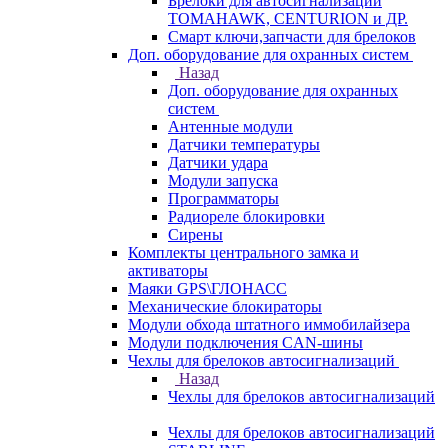
Брелоки для автосигнализаций
TOMAHAWK, CENTURION и ДР.
Смарт ключи,запчасти для брелоков
Доп. оборудование для охранных систем
Назад
Доп. оборудование для охранных
систем
Антенные модули
Датчики температуры
Датчики удара
Модули запуска
Программаторы
Радиореле блокировки
Сирены
Комплекты центрального замка и
активаторы
Маяки GPS\ГЛОНАСС
Механические блокираторы
Модули обхода штатного иммобилайзера
Модули подключения CAN-шины
Чехлы для брелоков автосигнализаций
Назад
Чехлы для брелоков автосигнализаций
Чехлы для брелоков автосигнализаций