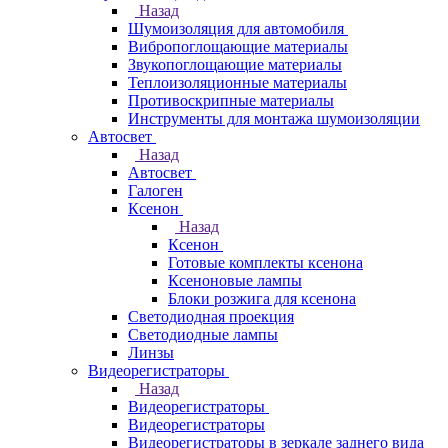
Назад
Шумоизоляция для автомобиля
Вибропоглощающие материалы
Звукопоглощающие материалы
Теплоизоляционные материалы
Противоскрипные материалы
Инструменты для монтажа шумоизоляции
Автосвет
Назад
Автосвет
Галоген
Ксенон
Назад
Ксенон
Готовые комплекты ксенона
Ксеноновые лампы
Блоки розжига для ксенона
Светодиодная проекция
Светодиодные лампы
Линзы
Видеорегистраторы
Назад
Видеорегистраторы
Видеорегистраторы
Видеорегистраторы в зеркале заднего вида