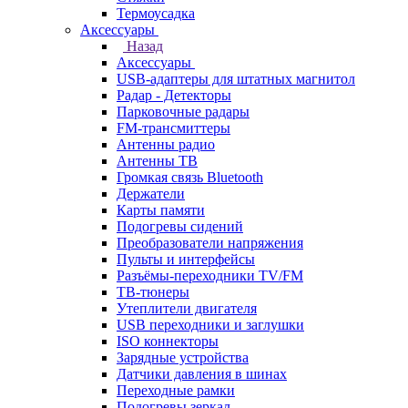
Термоусадка
Аксессуары
Назад
Аксессуары
USB-адаптеры для штатных магнитол
Радар - Детекторы
Парковочные радары
FM-трансмиттеры
Антенны радио
Антенны ТВ
Громкая связь Bluetooth
Держатели
Карты памяти
Подогревы сидений
Преобразователи напряжения
Пульты и интерфейсы
Разъёмы-переходники TV/FM
ТВ-тюнеры
Утеплители двигателя
USB переходники и заглушки
ISO коннекторы
Зарядные устройства
Датчики давления в шинах
Переходные рамки
Подогревы зеркал