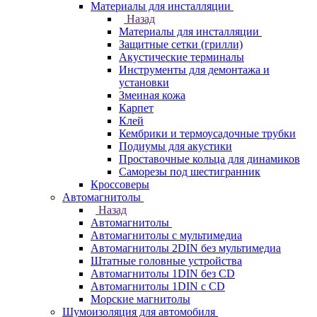
Материалы для инсталляции
Назад
Материалы для инсталляции
Защитные сетки (грилли)
Акустические терминалы
Инструменты для демонтажа и
установки
Змеиная кожа
Карпет
Клей
Кембрики и термоусадочные трубки
Подиумы для акустики
Проставочные кольца для динамиков
Саморезы под шестигранник
Кроссоверы
Автомагнитолы
Назад
Автомагнитолы
Автомагнитолы с мультимедиа
Автомагнитолы 2DIN без мультимедиа
Штатные головные устройства
Автомагнитолы 1DIN без CD
Автомагнитолы 1DIN с CD
Морские магнитолы
Шумоизоляция для автомобиля