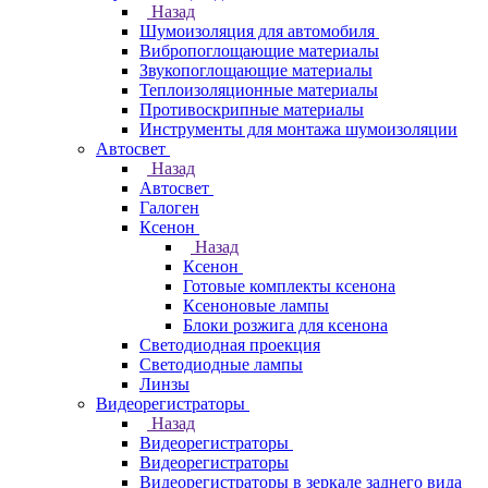
Назад
Шумоизоляция для автомобиля
Вибропоглощающие материалы
Звукопоглощающие материалы
Теплоизоляционные материалы
Противоскрипные материалы
Инструменты для монтажа шумоизоляции
Автосвет
Назад
Автосвет
Галоген
Ксенон
Назад
Ксенон
Готовые комплекты ксенона
Ксеноновые лампы
Блоки розжига для ксенона
Светодиодная проекция
Светодиодные лампы
Линзы
Видеорегистраторы
Назад
Видеорегистраторы
Видеорегистраторы
Видеорегистраторы в зеркале заднего вида