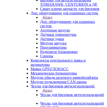
Брелоки для автосигнализаций
TOMAHAWK, CENTURION и ДР.
Смарт ключи,запчасти для брелоков
Доп. оборудование для охранных систем
Назад
Доп. оборудование для охранных
систем
Антенные модули
Датчики температуры
Датчики удара
Модули запуска
Программаторы
Радиореле блокировки
Сирены
Комплекты центрального замка и
активаторы
Маяки GPS\ГЛОНАСС
Механические блокираторы
Модули обхода штатного иммобилайзера
Модули подключения CAN-шины
Чехлы для брелоков автосигнализаций
Назад
Чехлы для брелоков автосигнализаций
Чехлы для брелоков автосигнализаций