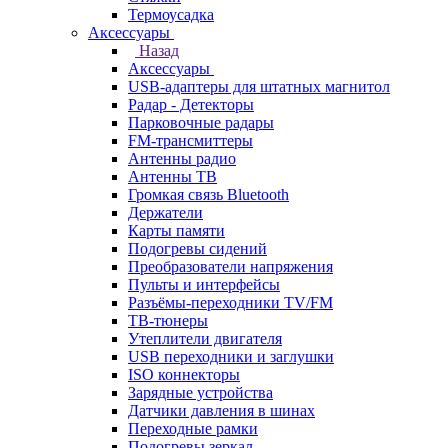
Термоусадка
Аксессуары
Назад
Аксессуары
USB-адаптеры для штатных магнитол
Радар - Детекторы
Парковочные радары
FM-трансмиттеры
Антенны радио
Антенны ТВ
Громкая связь Bluetooth
Держатели
Карты памяти
Подогревы сидений
Преобразователи напряжения
Пульты и интерфейсы
Разъёмы-переходники TV/FM
ТВ-тюнеры
Утеплители двигателя
USB переходники и заглушки
ISO коннекторы
Зарядные устройства
Датчики давления в шинах
Переходные рамки
Подогревы зеркал