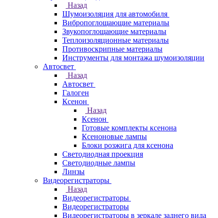
Назад
Шумоизоляция для автомобиля
Вибропоглощающие материалы
Звукопоглощающие материалы
Теплоизоляционные материалы
Противоскрипные материалы
Инструменты для монтажа шумоизоляции
Автосвет
Назад
Автосвет
Галоген
Ксенон
Назад
Ксенон
Готовые комплекты ксенона
Ксеноновые лампы
Блоки розжига для ксенона
Светодиодная проекция
Светодиодные лампы
Линзы
Видеорегистраторы
Назад
Видеорегистраторы
Видеорегистраторы
Видеорегистраторы в зеркале заднего вида