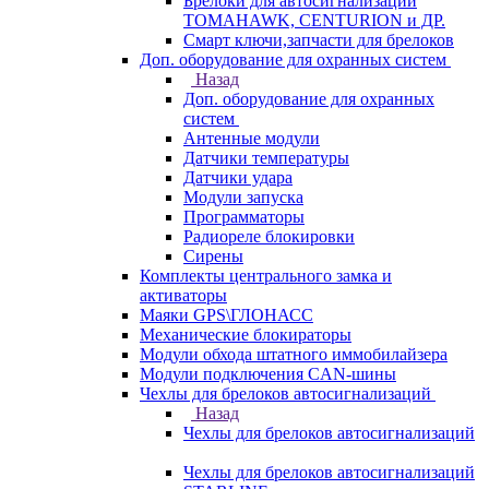
Брелоки для автосигнализаций
TOMAHAWK, CENTURION и ДР.
Смарт ключи,запчасти для брелоков
Доп. оборудование для охранных систем
Назад
Доп. оборудование для охранных
систем
Антенные модули
Датчики температуры
Датчики удара
Модули запуска
Программаторы
Радиореле блокировки
Сирены
Комплекты центрального замка и
активаторы
Маяки GPS\ГЛОНАСС
Механические блокираторы
Модули обхода штатного иммобилайзера
Модули подключения CAN-шины
Чехлы для брелоков автосигнализаций
Назад
Чехлы для брелоков автосигнализаций
Чехлы для брелоков автосигнализаций