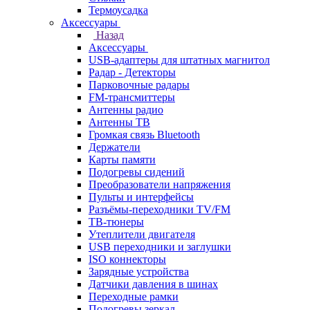
Термоусадка
Аксессуары
Назад
Аксессуары
USB-адаптеры для штатных магнитол
Радар - Детекторы
Парковочные радары
FM-трансмиттеры
Антенны радио
Антенны ТВ
Громкая связь Bluetooth
Держатели
Карты памяти
Подогревы сидений
Преобразователи напряжения
Пульты и интерфейсы
Разъёмы-переходники TV/FM
ТВ-тюнеры
Утеплители двигателя
USB переходники и заглушки
ISO коннекторы
Зарядные устройства
Датчики давления в шинах
Переходные рамки
Подогревы зеркал