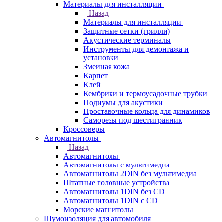
Материалы для инсталляции
Назад
Материалы для инсталляции
Защитные сетки (грилли)
Акустические терминалы
Инструменты для демонтажа и
установки
Змеиная кожа
Карпет
Клей
Кембрики и термоусадочные трубки
Подиумы для акустики
Проставочные кольца для динамиков
Саморезы под шестигранник
Кроссоверы
Автомагнитолы
Назад
Автомагнитолы
Автомагнитолы с мультимедиа
Автомагнитолы 2DIN без мультимедиа
Штатные головные устройства
Автомагнитолы 1DIN без CD
Автомагнитолы 1DIN с CD
Морские магнитолы
Шумоизоляция для автомобиля