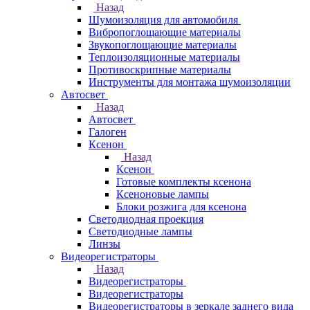
Назад
Шумоизоляция для автомобиля
Вибропоглощающие материалы
Звукопоглощающие материалы
Теплоизоляционные материалы
Противоскрипные материалы
Инструменты для монтажа шумоизоляции
Автосвет
Назад
Автосвет
Галоген
Ксенон
Назад
Ксенон
Готовые комплекты ксенона
Ксеноновые лампы
Блоки розжига для ксенона
Светодиодная проекция
Светодиодные лампы
Линзы
Видеорегистраторы
Назад
Видеорегистраторы
Видеорегистраторы
Видеорегистраторы в зеркале заднего вида