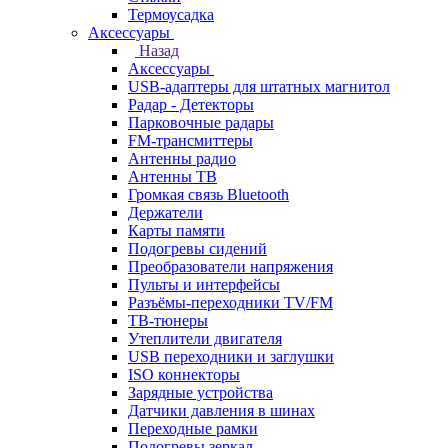
Термоусадка
Аксессуары
Назад
Аксессуары
USB-адаптеры для штатных магнитол
Радар - Детекторы
Парковочные радары
FM-трансмиттеры
Антенны радио
Антенны ТВ
Громкая связь Bluetooth
Держатели
Карты памяти
Подогревы сидений
Преобразователи напряжения
Пульты и интерфейсы
Разъёмы-переходники TV/FM
ТВ-тюнеры
Утеплители двигателя
USB переходники и заглушки
ISO коннекторы
Зарядные устройства
Датчики давления в шинах
Переходные рамки
Подогревы зеркал