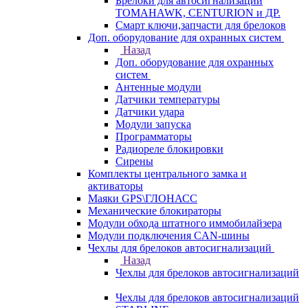
Брелоки для автосигнализаций
TOMAHAWK, CENTURION и ДР.
Смарт ключи,запчасти для брелоков
Доп. оборудование для охранных систем
Назад
Доп. оборудование для охранных
систем
Антенные модули
Датчики температуры
Датчики удара
Модули запуска
Программаторы
Радиореле блокировки
Сирены
Комплекты центрального замка и
активаторы
Маяки GPS\ГЛОНАСС
Механические блокираторы
Модули обхода штатного иммобилайзера
Модули подключения CAN-шины
Чехлы для брелоков автосигнализаций
Назад
Чехлы для брелоков автосигнализаций
Чехлы для брелоков автосигнализаций