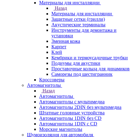
Материалы для инсталляции
Назад
Материалы для инсталляции
Защитные сетки (грилли)
Акустические терминалы
Инструменты для демонтажа и
установки
Змеиная кожа
Карпет
Клей
Кембрики и термоусадочные трубки
Подиумы для акустики
Проставочные кольца для динамиков
Саморезы под шестигранник
Кроссоверы
Автомагнитолы
Назад
Автомагнитолы
Автомагнитолы с мультимедиа
Автомагнитолы 2DIN без мультимедиа
Штатные головные устройства
Автомагнитолы 1DIN без CD
Автомагнитолы 1DIN с CD
Морские магнитолы
Шумоизоляция для автомобиля