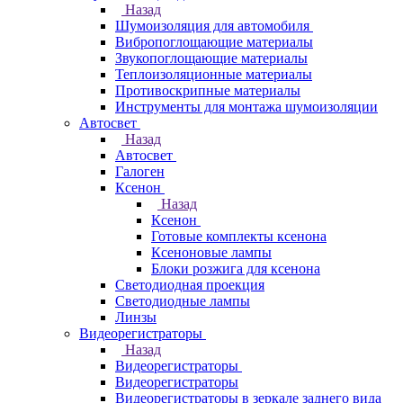
Назад
Шумоизоляция для автомобиля
Вибропоглощающие материалы
Звукопоглощающие материалы
Теплоизоляционные материалы
Противоскрипные материалы
Инструменты для монтажа шумоизоляции
Автосвет
Назад
Автосвет
Галоген
Ксенон
Назад
Ксенон
Готовые комплекты ксенона
Ксеноновые лампы
Блоки розжига для ксенона
Светодиодная проекция
Светодиодные лампы
Линзы
Видеорегистраторы
Назад
Видеорегистраторы
Видеорегистраторы
Видеорегистраторы в зеркале заднего вида