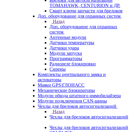
Брелоки для автосигнализаций
TOMAHAWK, CENTURION и ДР.
Смарт ключи,запчасти для брелоков
Доп. оборудование для охранных систем
Назад
Доп. оборудование для охранных
систем
Антенные модули
Датчики температуры
Датчики удара
Модули запуска
Программаторы
Радиореле блокировки
Сирены
Комплекты центрального замка и
активаторы
Маяки GPS\ГЛОНАСС
Механические блокираторы
Модули обхода штатного иммобилайзера
Модули подключения CAN-шины
Чехлы для брелоков автосигнализаций
Назад
Чехлы для брелоков автосигнализаций
Чехлы для брелоков автосигнализаций