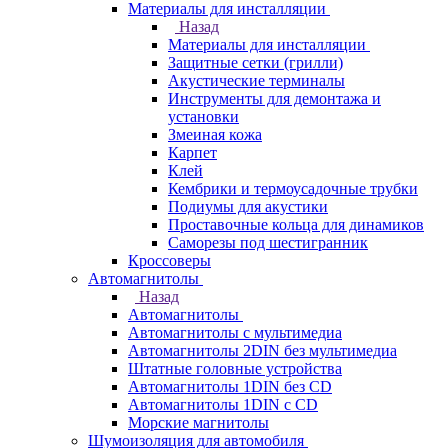
Материалы для инсталляции
Назад
Материалы для инсталляции
Защитные сетки (грилли)
Акустические терминалы
Инструменты для демонтажа и
установки
Змеиная кожа
Карпет
Клей
Кембрики и термоусадочные трубки
Подиумы для акустики
Проставочные кольца для динамиков
Саморезы под шестигранник
Кроссоверы
Автомагнитолы
Назад
Автомагнитолы
Автомагнитолы с мультимедиа
Автомагнитолы 2DIN без мультимедиа
Штатные головные устройства
Автомагнитолы 1DIN без CD
Автомагнитолы 1DIN с CD
Морские магнитолы
Шумоизоляция для автомобиля