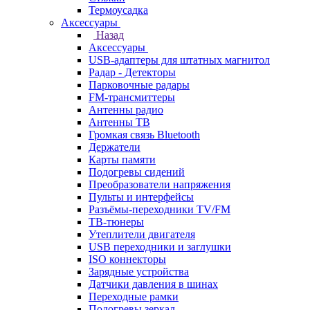
Термоусадка
Аксессуары
Назад
Аксессуары
USB-адаптеры для штатных магнитол
Радар - Детекторы
Парковочные радары
FM-трансмиттеры
Антенны радио
Антенны ТВ
Громкая связь Bluetooth
Держатели
Карты памяти
Подогревы сидений
Преобразователи напряжения
Пульты и интерфейсы
Разъёмы-переходники TV/FM
ТВ-тюнеры
Утеплители двигателя
USB переходники и заглушки
ISO коннекторы
Зарядные устройства
Датчики давления в шинах
Переходные рамки
Подогревы зеркал