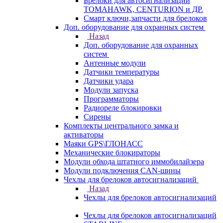
Брелоки для автосигнализаций
TOMAHAWK, CENTURION и ДР.
Смарт ключи,запчасти для брелоков
Доп. оборудование для охранных систем
Назад
Доп. оборудование для охранных
систем
Антенные модули
Датчики температуры
Датчики удара
Модули запуска
Программаторы
Радиореле блокировки
Сирены
Комплекты центрального замка и
активаторы
Маяки GPS\ГЛОНАСС
Механические блокираторы
Модули обхода штатного иммобилайзера
Модули подключения CAN-шины
Чехлы для брелоков автосигнализаций
Назад
Чехлы для брелоков автосигнализаций
Чехлы для брелоков автосигнализаций