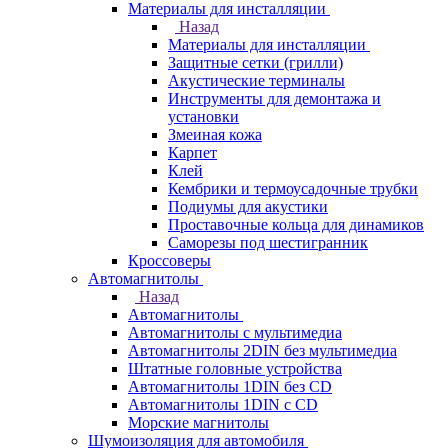
Материалы для инсталляции
Назад
Материалы для инсталляции
Защитные сетки (грилли)
Акустические терминалы
Инструменты для демонтажа и
установки
Змеиная кожа
Карпет
Клей
Кембрики и термоусадочные трубки
Подиумы для акустики
Проставочные кольца для динамиков
Саморезы под шестигранник
Кроссоверы
Автомагнитолы
Назад
Автомагнитолы
Автомагнитолы с мультимедиа
Автомагнитолы 2DIN без мультимедиа
Штатные головные устройства
Автомагнитолы 1DIN без CD
Автомагнитолы 1DIN с CD
Морские магнитолы
Шумоизоляция для автомобиля