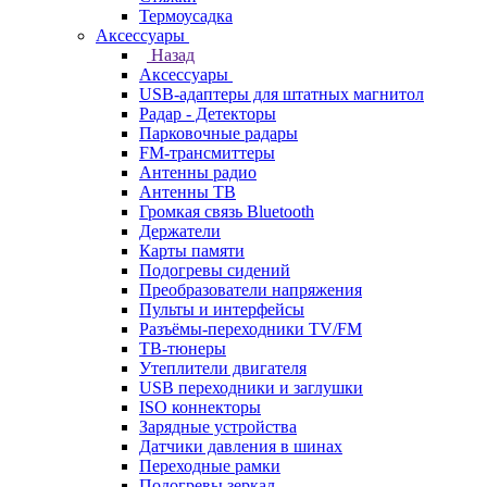
Термоусадка
Аксессуары
Назад
Аксессуары
USB-адаптеры для штатных магнитол
Радар - Детекторы
Парковочные радары
FM-трансмиттеры
Антенны радио
Антенны ТВ
Громкая связь Bluetooth
Держатели
Карты памяти
Подогревы сидений
Преобразователи напряжения
Пульты и интерфейсы
Разъёмы-переходники TV/FM
ТВ-тюнеры
Утеплители двигателя
USB переходники и заглушки
ISO коннекторы
Зарядные устройства
Датчики давления в шинах
Переходные рамки
Подогревы зеркал