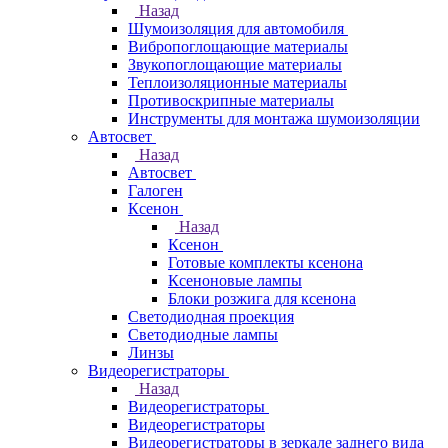
Назад
Шумоизоляция для автомобиля
Вибропоглощающие материалы
Звукопоглощающие материалы
Теплоизоляционные материалы
Противоскрипные материалы
Инструменты для монтажа шумоизоляции
Автосвет
Назад
Автосвет
Галоген
Ксенон
Назад
Ксенон
Готовые комплекты ксенона
Ксеноновые лампы
Блоки розжига для ксенона
Светодиодная проекция
Светодиодные лампы
Линзы
Видеорегистраторы
Назад
Видеорегистраторы
Видеорегистраторы
Видеорегистраторы в зеркале заднего вида