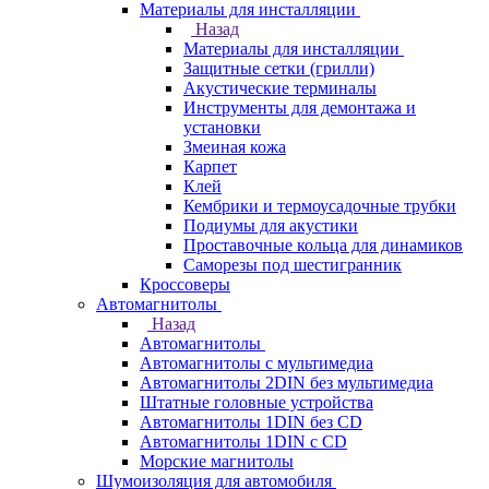
Материалы для инсталляции
Назад
Материалы для инсталляции
Защитные сетки (грилли)
Акустические терминалы
Инструменты для демонтажа и
установки
Змеиная кожа
Карпет
Клей
Кембрики и термоусадочные трубки
Подиумы для акустики
Проставочные кольца для динамиков
Саморезы под шестигранник
Кроссоверы
Автомагнитолы
Назад
Автомагнитолы
Автомагнитолы с мультимедиа
Автомагнитолы 2DIN без мультимедиа
Штатные головные устройства
Автомагнитолы 1DIN без CD
Автомагнитолы 1DIN с CD
Морские магнитолы
Шумоизоляция для автомобиля