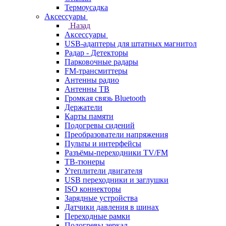
Термоусадка
Аксессуары
Назад
Аксессуары
USB-адаптеры для штатных магнитол
Радар - Детекторы
Парковочные радары
FM-трансмиттеры
Антенны радио
Антенны ТВ
Громкая связь Bluetooth
Держатели
Карты памяти
Подогревы сидений
Преобразователи напряжения
Пульты и интерфейсы
Разъёмы-переходники TV/FM
ТВ-тюнеры
Утеплители двигателя
USB переходники и заглушки
ISO коннекторы
Зарядные устройства
Датчики давления в шинах
Переходные рамки
Подогревы зеркал