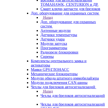
Брелоки для автосигнализаций
TOMAHAWK, CENTURION и ДР.
Смарт ключи,запчасти для брелоков
Доп. оборудование для охранных систем
Назад
Доп. оборудование для охранных
систем
Антенные модули
Датчики температуры
Датчики удара
Модули запуска
Программаторы
Радиореле блокировки
Сирены
Комплекты центрального замка и
активаторы
Маяки GPS\ГЛОНАСС
Механические блокираторы
Модули обхода штатного иммобилайзера
Модули подключения CAN-шины
Чехлы для брелоков автосигнализаций
Назад
Чехлы для брелоков автосигнализаций
Чехлы для брелоков автосигнализаций