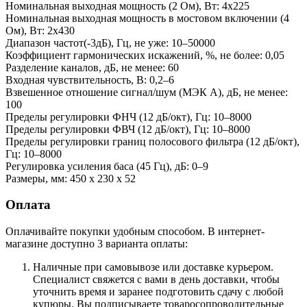
Номинальная выходная мощность (2 Ом), Вт: 4х225
Номинальная выходная мощность в мостовом включении (4
Ом), Вт: 2х430
Диапазон частот(-3дБ), Гц, не уже: 10–50000
Коэффициент гармонических искажений, %, не более: 0,05
Разделение каналов, дБ, не менее: 60
Входная чувствительность, В: 0,2–6
Взвешенное отношение сигнал/шум (МЭК А), дБ, не менее:
100
Пределы регулировки ФНЧ (12 дБ/окт), Гц: 10–8000
Пределы регулировки ФВЧ (12 дБ/окт), Гц: 10–8000
Пределы регулировки границ полосового фильтра (12 дБ/окт),
Гц: 10–8000
Регулировка усиления баса (45 Гц), дБ: 0–9
Размеры, мм: 450 x 230 x 52
Оплата
Оплачивайте покупки удобным способом. В интернет-
магазине доступно 3 варианта оплаты:
Наличные при самовывозе или доставке курьером.
Специалист свяжется с вами в день доставки, чтобы
уточнить время и заранее подготовить сдачу с любой
купюры. Вы подписываете товаросопроводительные