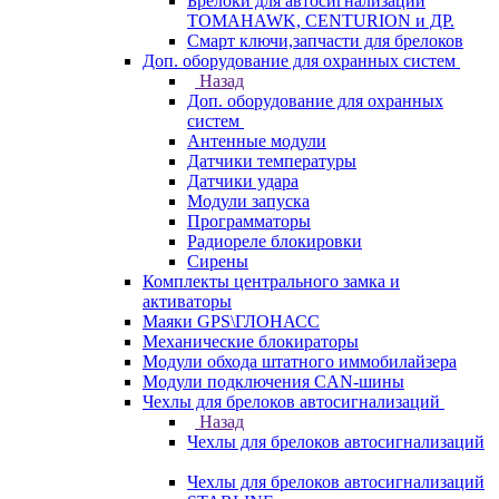
Брелоки для автосигнализаций
TOMAHAWK, CENTURION и ДР.
Смарт ключи,запчасти для брелоков
Доп. оборудование для охранных систем
Назад
Доп. оборудование для охранных
систем
Антенные модули
Датчики температуры
Датчики удара
Модули запуска
Программаторы
Радиореле блокировки
Сирены
Комплекты центрального замка и
активаторы
Маяки GPS\ГЛОНАСС
Механические блокираторы
Модули обхода штатного иммобилайзера
Модули подключения CAN-шины
Чехлы для брелоков автосигнализаций
Назад
Чехлы для брелоков автосигнализаций
Чехлы для брелоков автосигнализаций