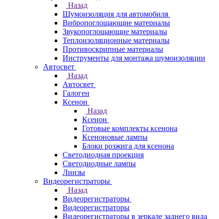
Назад
Шумоизоляция для автомобиля
Вибропоглощающие материалы
Звукопоглощающие материалы
Теплоизоляционные материалы
Противоскрипные материалы
Инструменты для монтажа шумоизоляции
Автосвет
Назад
Автосвет
Галоген
Ксенон
Назад
Ксенон
Готовые комплекты ксенона
Ксеноновые лампы
Блоки розжига для ксенона
Светодиодная проекция
Светодиодные лампы
Линзы
Видеорегистраторы
Назад
Видеорегистраторы
Видеорегистраторы
Видеорегистраторы в зеркале заднего вида