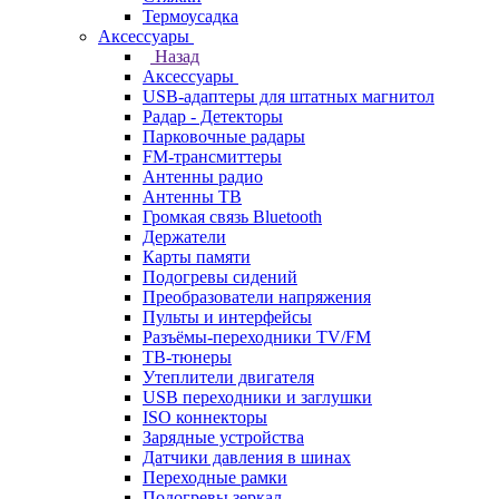
Термоусадка
Аксессуары
Назад
Аксессуары
USB-адаптеры для штатных магнитол
Радар - Детекторы
Парковочные радары
FM-трансмиттеры
Антенны радио
Антенны ТВ
Громкая связь Bluetooth
Держатели
Карты памяти
Подогревы сидений
Преобразователи напряжения
Пульты и интерфейсы
Разъёмы-переходники TV/FM
ТВ-тюнеры
Утеплители двигателя
USB переходники и заглушки
ISO коннекторы
Зарядные устройства
Датчики давления в шинах
Переходные рамки
Подогревы зеркал