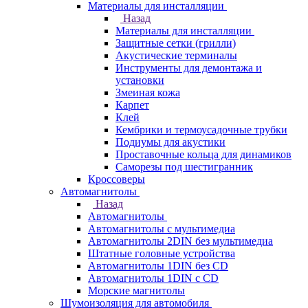
Материалы для инсталляции
Назад
Материалы для инсталляции
Защитные сетки (грилли)
Акустические терминалы
Инструменты для демонтажа и
установки
Змеиная кожа
Карпет
Клей
Кембрики и термоусадочные трубки
Подиумы для акустики
Проставочные кольца для динамиков
Саморезы под шестигранник
Кроссоверы
Автомагнитолы
Назад
Автомагнитолы
Автомагнитолы с мультимедиа
Автомагнитолы 2DIN без мультимедиа
Штатные головные устройства
Автомагнитолы 1DIN без CD
Автомагнитолы 1DIN с CD
Морские магнитолы
Шумоизоляция для автомобиля