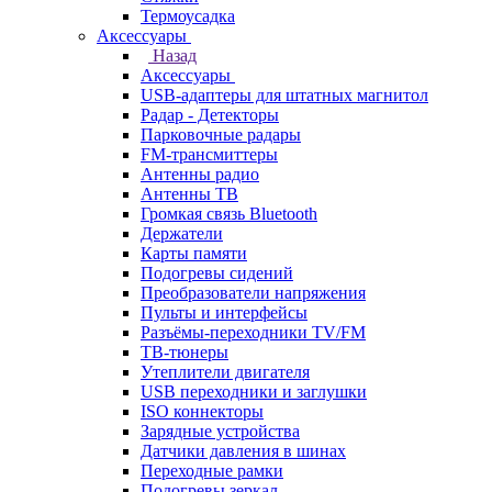
Термоусадка
Аксессуары
Назад
Аксессуары
USB-адаптеры для штатных магнитол
Радар - Детекторы
Парковочные радары
FM-трансмиттеры
Антенны радио
Антенны ТВ
Громкая связь Bluetooth
Держатели
Карты памяти
Подогревы сидений
Преобразователи напряжения
Пульты и интерфейсы
Разъёмы-переходники TV/FM
ТВ-тюнеры
Утеплители двигателя
USB переходники и заглушки
ISO коннекторы
Зарядные устройства
Датчики давления в шинах
Переходные рамки
Подогревы зеркал