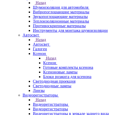
Назад
Шумоизоляция для автомобиля
Вибропоглощающие материалы
Звукопоглощающие материалы
Теплоизоляционные материалы
Противоскрипные материалы
Инструменты для монтажа шумоизоляции
Автосвет
Назад
Автосвет
Галоген
Ксенон
Назад
Ксенон
Готовые комплекты ксенона
Ксеноновые лампы
Блоки розжига для ксенона
Светодиодная проекция
Светодиодные лампы
Линзы
Видеорегистраторы
Назад
Видеорегистраторы
Видеорегистраторы
Видеорегистраторы в зеркале заднего вида