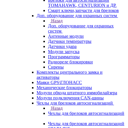
Брелоки для автосигнализаций
TOMAHAWK, CENTURION и ДР.
Смарт ключи,запчасти для брелоков
Доп. оборудование для охранных систем
Назад
Доп. оборудование для охранных
систем
Антенные модули
Датчики температуры
Датчики удара
Модули запуска
Программаторы
Радиореле блокировки
Сирены
Комплекты центрального замка и
активаторы
Маяки GPS\ГЛОНАСС
Механические блокираторы
Модули обхода штатного иммобилайзера
Модули подключения CAN-шины
Чехлы для брелоков автосигнализаций
Назад
Чехлы для брелоков автосигнализаций
Чехлы для брелоков автосигнализаций