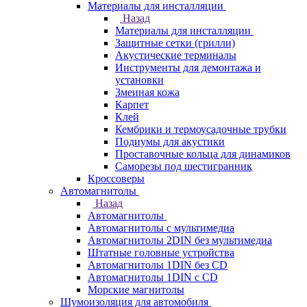
Материалы для инсталляции
Назад
Материалы для инсталляции
Защитные сетки (грилли)
Акустические терминалы
Инструменты для демонтажа и
установки
Змеиная кожа
Карпет
Клей
Кембрики и термоусадочные трубки
Подиумы для акустики
Проставочные кольца для динамиков
Саморезы под шестигранник
Кроссоверы
Автомагнитолы
Назад
Автомагнитолы
Автомагнитолы с мультимедиа
Автомагнитолы 2DIN без мультимедиа
Штатные головные устройства
Автомагнитолы 1DIN без CD
Автомагнитолы 1DIN с CD
Морские магнитолы
Шумоизоляция для автомобиля