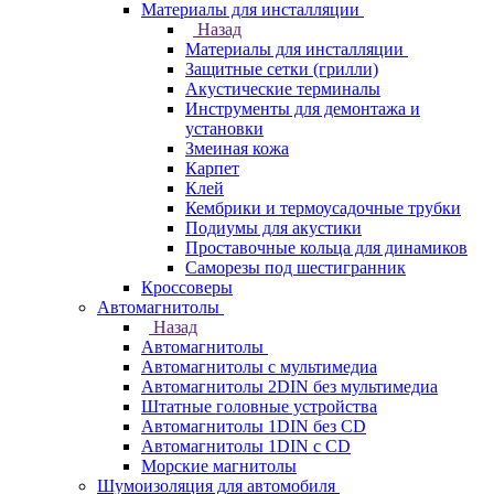
Материалы для инсталляции
Назад
Материалы для инсталляции
Защитные сетки (грилли)
Акустические терминалы
Инструменты для демонтажа и
установки
Змеиная кожа
Карпет
Клей
Кембрики и термоусадочные трубки
Подиумы для акустики
Проставочные кольца для динамиков
Саморезы под шестигранник
Кроссоверы
Автомагнитолы
Назад
Автомагнитолы
Автомагнитолы с мультимедиа
Автомагнитолы 2DIN без мультимедиа
Штатные головные устройства
Автомагнитолы 1DIN без CD
Автомагнитолы 1DIN с CD
Морские магнитолы
Шумоизоляция для автомобиля