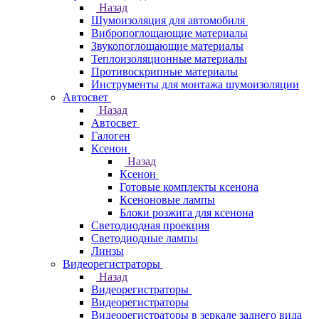
Назад
Шумоизоляция для автомобиля
Вибропоглощающие материалы
Звукопоглощающие материалы
Теплоизоляционные материалы
Противоскрипные материалы
Инструменты для монтажа шумоизоляции
Автосвет
Назад
Автосвет
Галоген
Ксенон
Назад
Ксенон
Готовые комплекты ксенона
Ксеноновые лампы
Блоки розжига для ксенона
Светодиодная проекция
Светодиодные лампы
Линзы
Видеорегистраторы
Назад
Видеорегистраторы
Видеорегистраторы
Видеорегистраторы в зеркале заднего вида