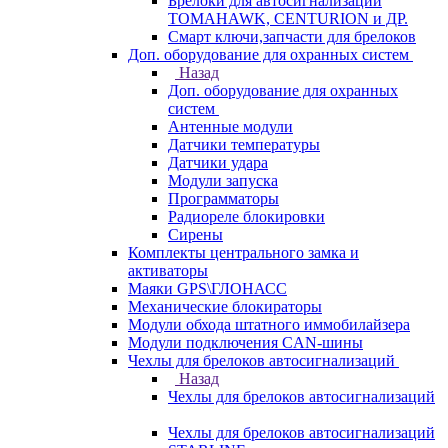
Брелоки для автосигнализаций
TOMAHAWK, CENTURION и ДР.
Смарт ключи,запчасти для брелоков
Доп. оборудование для охранных систем
Назад
Доп. оборудование для охранных
систем
Антенные модули
Датчики температуры
Датчики удара
Модули запуска
Программаторы
Радиореле блокировки
Сирены
Комплекты центрального замка и
активаторы
Маяки GPS\ГЛОНАСС
Механические блокираторы
Модули обхода штатного иммобилайзера
Модули подключения CAN-шины
Чехлы для брелоков автосигнализаций
Назад
Чехлы для брелоков автосигнализаций
Чехлы для брелоков автосигнализаций