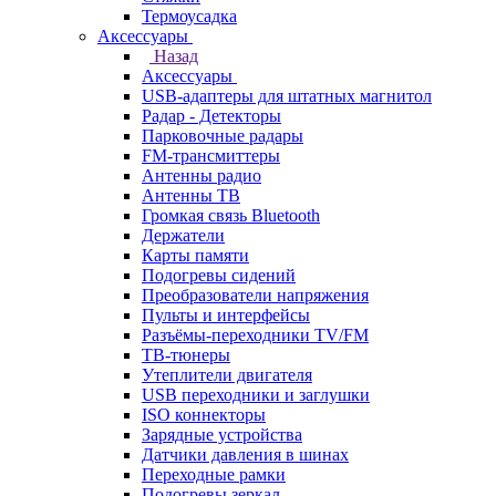
Термоусадка
Аксессуары
Назад
Аксессуары
USB-адаптеры для штатных магнитол
Радар - Детекторы
Парковочные радары
FM-трансмиттеры
Антенны радио
Антенны ТВ
Громкая связь Bluetooth
Держатели
Карты памяти
Подогревы сидений
Преобразователи напряжения
Пульты и интерфейсы
Разъёмы-переходники TV/FM
ТВ-тюнеры
Утеплители двигателя
USB переходники и заглушки
ISO коннекторы
Зарядные устройства
Датчики давления в шинах
Переходные рамки
Подогревы зеркал