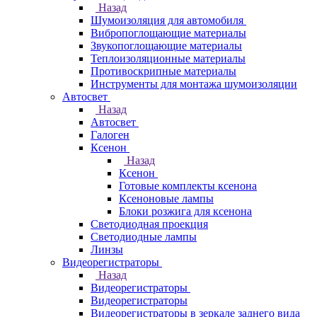
Назад
Шумоизоляция для автомобиля
Вибропоглощающие материалы
Звукопоглощающие материалы
Теплоизоляционные материалы
Противоскрипные материалы
Инструменты для монтажа шумоизоляции
Автосвет
Назад
Автосвет
Галоген
Ксенон
Назад
Ксенон
Готовые комплекты ксенона
Ксеноновые лампы
Блоки розжига для ксенона
Светодиодная проекция
Светодиодные лампы
Линзы
Видеорегистраторы
Назад
Видеорегистраторы
Видеорегистраторы
Видеорегистраторы в зеркале заднего вида