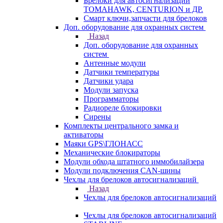
Брелоки для автосигнализаций
TOMAHAWK, CENTURION и ДР.
Смарт ключи,запчасти для брелоков
Доп. оборудование для охранных систем
Назад
Доп. оборудование для охранных
систем
Антенные модули
Датчики температуры
Датчики удара
Модули запуска
Программаторы
Радиореле блокировки
Сирены
Комплекты центрального замка и
активаторы
Маяки GPS\ГЛОНАСС
Механические блокираторы
Модули обхода штатного иммобилайзера
Модули подключения CAN-шины
Чехлы для брелоков автосигнализаций
Назад
Чехлы для брелоков автосигнализаций
Чехлы для брелоков автосигнализаций