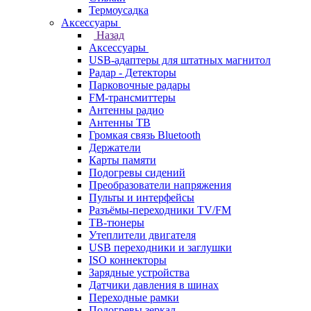
Термоусадка
Аксессуары
Назад
Аксессуары
USB-адаптеры для штатных магнитол
Радар - Детекторы
Парковочные радары
FM-трансмиттеры
Антенны радио
Антенны ТВ
Громкая связь Bluetooth
Держатели
Карты памяти
Подогревы сидений
Преобразователи напряжения
Пульты и интерфейсы
Разъёмы-переходники TV/FM
ТВ-тюнеры
Утеплители двигателя
USB переходники и заглушки
ISO коннекторы
Зарядные устройства
Датчики давления в шинах
Переходные рамки
Подогревы зеркал