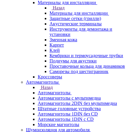
Материалы для инсталляции
Назад
Материалы для инсталляции
Защитные сетки (грилли)
Акустические терминалы
Инструменты для демонтажа и
установки
Змеиная кожа
Карпет
Клей
Кембрики и термоусадочные трубки
Подиумы для акустики
Проставочные кольца для динамиков
Саморезы под шестигранник
Кроссоверы
Автомагнитолы
Назад
Автомагнитолы
Автомагнитолы с мультимедиа
Автомагнитолы 2DIN без мультимедиа
Штатные головные устройства
Автомагнитолы 1DIN без CD
Автомагнитолы 1DIN с CD
Морские магнитолы
Шумоизоляция для автомобиля