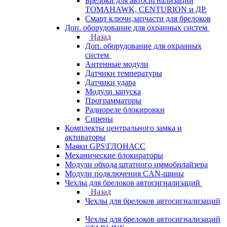
Брелоки для автосигнализаций
TOMAHAWK, CENTURION и ДР.
Смарт ключи,запчасти для брелоков
Доп. оборудование для охранных систем
Назад
Доп. оборудование для охранных
систем
Антенные модули
Датчики температуры
Датчики удара
Модули запуска
Программаторы
Радиореле блокировки
Сирены
Комплекты центрального замка и
активаторы
Маяки GPS\ГЛОНАСС
Механические блокираторы
Модули обхода штатного иммобилайзера
Модули подключения CAN-шины
Чехлы для брелоков автосигнализаций
Назад
Чехлы для брелоков автосигнализаций
Чехлы для брелоков автосигнализаций