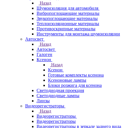
Назад
Шумоизоляция для автомобиля
Вибропоглощающие материалы
Звукопоглощающие материалы
Теплоизоляционные материалы
Противоскрипные материалы
Инструменты для монтажа шумоизоляции
Автосвет
Назад
Автосвет
Галоген
Ксенон
Назад
Ксенон
Готовые комплекты ксенона
Ксеноновые лампы
Блоки розжига для ксенона
Светодиодная проекция
Светодиодные лампы
Линзы
Видеорегистраторы
Назад
Видеорегистраторы
Видеорегистраторы
Видеорегистраторы в зеркале заднего вида