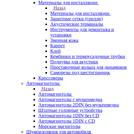
Материалы для инсталляции
Назад
Материалы для инсталляции
Защитные сетки (грилли)
Акустические терминалы
Инструменты для демонтажа и
установки
Змеиная кожа
Карпет
Клей
Кембрики и термоусадочные трубки
Подиумы для акустики
Проставочные кольца для динамиков
Саморезы под шестигранник
Кроссоверы
Автомагнитолы
Назад
Автомагнитолы
Автомагнитолы с мультимедиа
Автомагнитолы 2DIN без мультимедиа
Штатные головные устройства
Автомагнитолы 1DIN без CD
Автомагнитолы 1DIN с CD
Морские магнитолы
Шумоизоляция для автомобиля