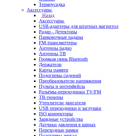
Термоусадка
Аксессуары
Назад
Аксессуары
USB-адаптеры для штатных магнитол
Радар - Детекторы
Парковочные радары
FM-трансмиттеры
Антенны радио
Антенны ТВ
Громкая связь Bluetooth
Держатели
Карты памяти
Подогревы сидений
Преобразователи напряжения
Пульты и интерфейсы
Разъёмы-переходники TV/FM
ТВ-тюнеры
Утеплители двигателя
USB переходники и заглушки
ISO коннекторы
Зарядные устройства
Датчики давления в шинах
Переходные рамки
Подогревы зеркал