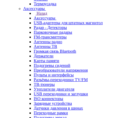
Термоусадка
Аксессуары
Назад
Аксессуары
USB-адаптеры для штатных магнитол
Радар - Детекторы
Парковочные радары
FM-трансмиттеры
Антенны радио
Антенны ТВ
Громкая связь Bluetooth
Держатели
Карты памяти
Подогревы сидений
Преобразователи напряжения
Пульты и интерфейсы
Разъёмы-переходники TV/FM
ТВ-тюнеры
Утеплители двигателя
USB переходники и заглушки
ISO коннекторы
Зарядные устройства
Датчики давления в шинах
Переходные рамки
Подогревы зеркал