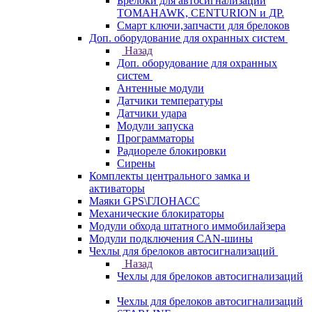
Брелоки для автосигнализаций
TOMAHAWK, CENTURION и ДР.
Смарт ключи,запчасти для брелоков
Доп. оборудование для охранных систем
Назад
Доп. оборудование для охранных
систем
Антенные модули
Датчики температуры
Датчики удара
Модули запуска
Программаторы
Радиореле блокировки
Сирены
Комплекты центрального замка и
активаторы
Маяки GPS\ГЛОНАСС
Механические блокираторы
Модули обхода штатного иммобилайзера
Модули подключения CAN-шины
Чехлы для брелоков автосигнализаций
Назад
Чехлы для брелоков автосигнализаций
Чехлы для брелоков автосигнализаций