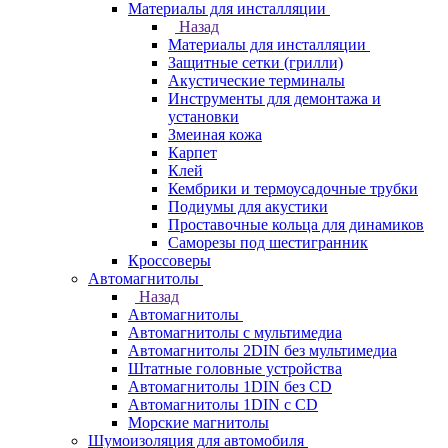
Материалы для инсталляции
Назад
Материалы для инсталляции
Защитные сетки (грилли)
Акустические терминалы
Инструменты для демонтажа и
установки
Змеиная кожа
Карпет
Клей
Кембрики и термоусадочные трубки
Подиумы для акустики
Проставочные кольца для динамиков
Саморезы под шестигранник
Кроссоверы
Автомагнитолы
Назад
Автомагнитолы
Автомагнитолы с мультимедиа
Автомагнитолы 2DIN без мультимедиа
Штатные головные устройства
Автомагнитолы 1DIN без CD
Автомагнитолы 1DIN с CD
Морские магнитолы
Шумоизоляция для автомобиля