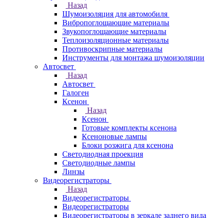
Назад
Шумоизоляция для автомобиля
Вибропоглощающие материалы
Звукопоглощающие материалы
Теплоизоляционные материалы
Противоскрипные материалы
Инструменты для монтажа шумоизоляции
Автосвет
Назад
Автосвет
Галоген
Ксенон
Назад
Ксенон
Готовые комплекты ксенона
Ксеноновые лампы
Блоки розжига для ксенона
Светодиодная проекция
Светодиодные лампы
Линзы
Видеорегистраторы
Назад
Видеорегистраторы
Видеорегистраторы
Видеорегистраторы в зеркале заднего вида