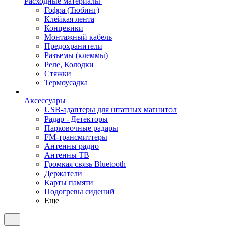
Расходные материалы
Гофра (Тюбинг)
Клейкая лента
Концевики
Монтажный кабель
Предохранители
Разъемы (клеммы)
Реле, Колодки
Стяжки
Термоусадка
Аксессуары
USB-адаптеры для штатных магнитол
Радар - Детекторы
Парковочные радары
FM-трансмиттеры
Антенны радио
Антенны ТВ
Громкая связь Bluetooth
Держатели
Карты памяти
Подогревы сидений
Еще