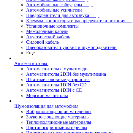
Автомобильные сабвуферы
Автомобильные усилители
Предохранители для автозвука
Клеммы, коннекторы и распределители питания
Установочные комплекты
Межблочный кабель
Акустический кабель
Силовой кабель
Преобразователи уровня и шумоподавители
Еще
Автомагнитолы
Автомагнитолы с мультимедиа
Автомагнитолы 2DIN без мультимедиа
Штатные головные устройства
Автомагнитолы 1DIN без CD
Автомагнитолы 1DIN с CD
Морские магнитолы
Шумоизоляция для автомобиля
Вибропоглощающие материалы
Звукопоглощающие материалы
Теплоизоляционные материалы
Противоскрипные материалы
Инструменты для монтажа шумоизоляции