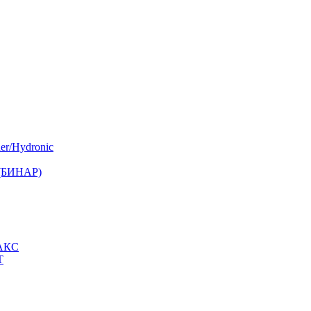
er/Hydronic
 (БИНАР)
МАКС
Т