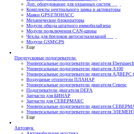
Доп. оборудование для охранных систем
Комплекты центрального замка и активаторы
Маяки GPS\ГЛОНАСС
Механические блокираторы
Модули обхода штатного иммобилайзера
Модули подключения CAN-шины
Чехлы для брелоков автосигнализаций
Модули GSM\GPS
Еще
Предпусковые подогреватели
Универсальные подогреватели двигателя Eberspaech
Универсальные подогреватели двигателя A100
Универсальные подогреватели двигателя АДВЕРС
Воздушные отопители ПЛАНАР
Универсальные подогреватели двигателя Северс
Подогреватели двигателя DEFA
Запчасти для БИНАР
Запчасти для СЕВЕРМАКС
Универсальные подогреватели двигателя СЕВЕР
Универсальные подогреватели двигателя ЭЛЕМЕН
Еще
Автозвук
Автомобильная акустика