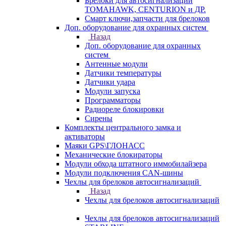
Брелоки для автосигнализаций
TOMAHAWK, CENTURION и ДР.
Смарт ключи,запчасти для брелоков
Доп. оборудование для охранных систем
Назад
Доп. оборудование для охранных
систем
Антенные модули
Датчики температуры
Датчики удара
Модули запуска
Программаторы
Радиореле блокировки
Сирены
Комплекты центрального замка и
активаторы
Маяки GPS\ГЛОНАСС
Механические блокираторы
Модули обхода штатного иммобилайзера
Модули подключения CAN-шины
Чехлы для брелоков автосигнализаций
Назад
Чехлы для брелоков автосигнализаций
Чехлы для брелоков автосигнализаций