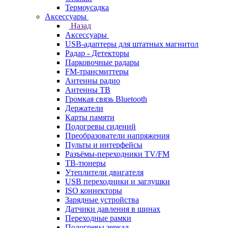
Термоусадка
Аксессуары
Назад
Аксессуары
USB-адаптеры для штатных магнитол
Радар - Детекторы
Парковочные радары
FM-трансмиттеры
Антенны радио
Антенны ТВ
Громкая связь Bluetooth
Держатели
Карты памяти
Подогревы сидений
Преобразователи напряжения
Пульты и интерфейсы
Разъёмы-переходники TV/FM
ТВ-тюнеры
Утеплители двигателя
USB переходники и заглушки
ISO коннекторы
Зарядные устройства
Датчики давления в шинах
Переходные рамки
Подогревы зеркал