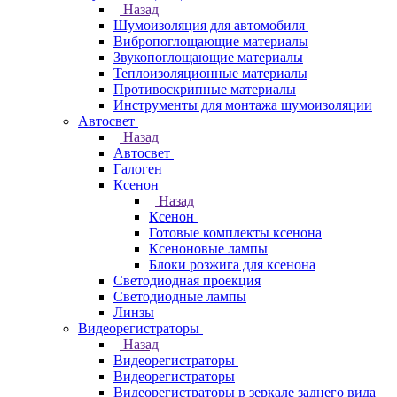
Назад
Шумоизоляция для автомобиля
Вибропоглощающие материалы
Звукопоглощающие материалы
Теплоизоляционные материалы
Противоскрипные материалы
Инструменты для монтажа шумоизоляции
Автосвет
Назад
Автосвет
Галоген
Ксенон
Назад
Ксенон
Готовые комплекты ксенона
Ксеноновые лампы
Блоки розжига для ксенона
Светодиодная проекция
Светодиодные лампы
Линзы
Видеорегистраторы
Назад
Видеорегистраторы
Видеорегистраторы
Видеорегистраторы в зеркале заднего вида