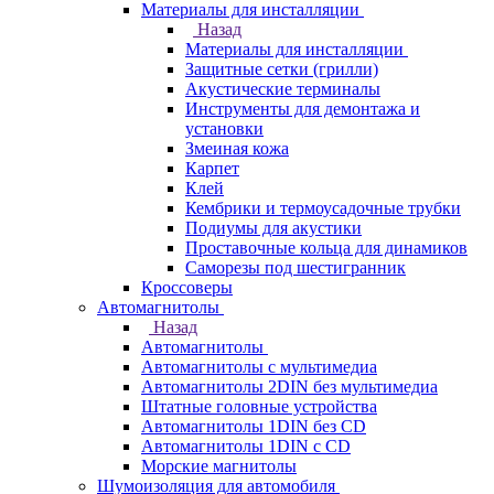
Материалы для инсталляции
Назад
Материалы для инсталляции
Защитные сетки (грилли)
Акустические терминалы
Инструменты для демонтажа и
установки
Змеиная кожа
Карпет
Клей
Кембрики и термоусадочные трубки
Подиумы для акустики
Проставочные кольца для динамиков
Саморезы под шестигранник
Кроссоверы
Автомагнитолы
Назад
Автомагнитолы
Автомагнитолы с мультимедиа
Автомагнитолы 2DIN без мультимедиа
Штатные головные устройства
Автомагнитолы 1DIN без CD
Автомагнитолы 1DIN с CD
Морские магнитолы
Шумоизоляция для автомобиля