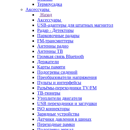
Термоусадка
Аксессуары
Назад
Аксессуары
USB-адаптеры для штатных магнитол
Радар - Детекторы
Парковочные радары
FM-трансмиттеры
Антенны радио
Антенны ТВ
Громкая связь Bluetooth
Держатели
Карты памяти
Подогревы сидений
Преобразователи напряжения
Пульты и интерфейсы
Разъёмы-переходники TV/FM
ТВ-тюнеры
Утеплители двигателя
USB переходники и заглушки
ISO коннекторы
Зарядные устройства
Датчики давления в шинах
Переходные рамки
Подогревы зеркал