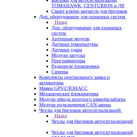
Брелоки для автосигнализаций
TOMAHAWK, CENTURION и ДР.
Смарт ключи,запчасти для брелоков
Доп. оборудование для охранных систем
Назад
Доп. оборудование для охранных
систем
Антенные модули
Датчики температуры
Датчики удара
Модули запуска
Программаторы
Радиореле блокировки
Сирены
Комплекты центрального замка и
активаторы
Маяки GPS\ГЛОНАСС
Механические блокираторы
Модули обхода штатного иммобилайзера
Модули подключения CAN-шины
Чехлы для брелоков автосигнализаций
Назад
Чехлы для брелоков автосигнализаций
Чехлы для брелоков автосигнализаций