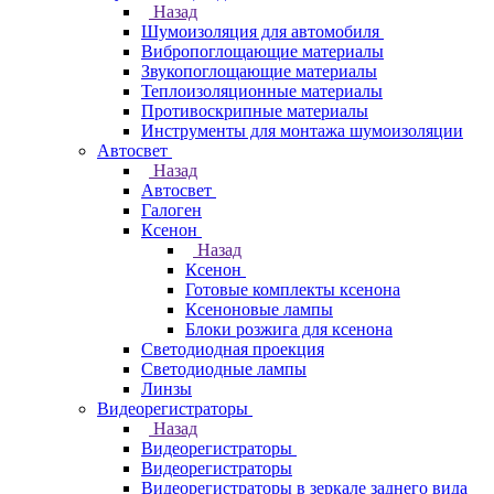
Назад
Шумоизоляция для автомобиля
Вибропоглощающие материалы
Звукопоглощающие материалы
Теплоизоляционные материалы
Противоскрипные материалы
Инструменты для монтажа шумоизоляции
Автосвет
Назад
Автосвет
Галоген
Ксенон
Назад
Ксенон
Готовые комплекты ксенона
Ксеноновые лампы
Блоки розжига для ксенона
Светодиодная проекция
Светодиодные лампы
Линзы
Видеорегистраторы
Назад
Видеорегистраторы
Видеорегистраторы
Видеорегистраторы в зеркале заднего вида