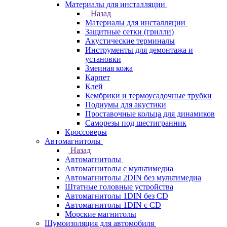
Материалы для инсталляции
Назад
Материалы для инсталляции
Защитные сетки (грилли)
Акустические терминалы
Инструменты для демонтажа и
установки
Змеиная кожа
Карпет
Клей
Кембрики и термоусадочные трубки
Подиумы для акустики
Проставочные кольца для динамиков
Саморезы под шестигранник
Кроссоверы
Автомагнитолы
Назад
Автомагнитолы
Автомагнитолы с мультимедиа
Автомагнитолы 2DIN без мультимедиа
Штатные головные устройства
Автомагнитолы 1DIN без CD
Автомагнитолы 1DIN с CD
Морские магнитолы
Шумоизоляция для автомобиля