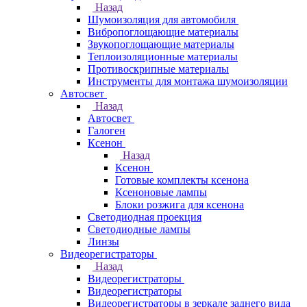
Назад
Шумоизоляция для автомобиля
Вибропоглощающие материалы
Звукопоглощающие материалы
Теплоизоляционные материалы
Противоскрипные материалы
Инструменты для монтажа шумоизоляции
Автосвет
Назад
Автосвет
Галоген
Ксенон
Назад
Ксенон
Готовые комплекты ксенона
Ксеноновые лампы
Блоки розжига для ксенона
Светодиодная проекция
Светодиодные лампы
Линзы
Видеорегистраторы
Назад
Видеорегистраторы
Видеорегистраторы
Видеорегистраторы в зеркале заднего вида