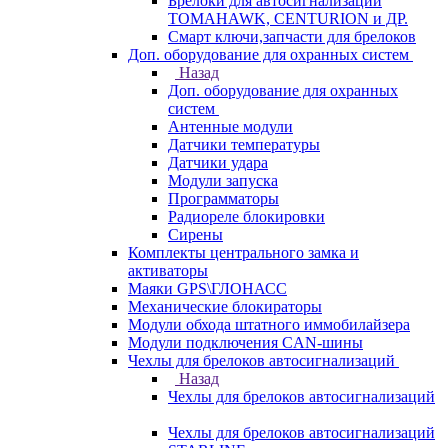
Брелоки для автосигнализаций
TOMAHAWK, CENTURION и ДР.
Смарт ключи,запчасти для брелоков
Доп. оборудование для охранных систем
Назад
Доп. оборудование для охранных
систем
Антенные модули
Датчики температуры
Датчики удара
Модули запуска
Программаторы
Радиореле блокировки
Сирены
Комплекты центрального замка и
активаторы
Маяки GPS\ГЛОНАСС
Механические блокираторы
Модули обхода штатного иммобилайзера
Модули подключения CAN-шины
Чехлы для брелоков автосигнализаций
Назад
Чехлы для брелоков автосигнализаций
Чехлы для брелоков автосигнализаций