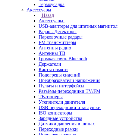
Термоусадка
Аксессуары
Назад
Аксессуары
USB-адаптеры для штатных магнитол
Радар - Детекторы
Парковочные радары
FM-трансмиттеры
Антенны радио
Антенны ТВ
Громкая связь Bluetooth
Держатели
Карты памяти
Подогревы сидений
Преобразователи напряжения
Пульты и интерфейсы
Разъёмы-переходники TV/FM
ТВ-тюнеры
Утеплители двигателя
USB переходники и заглушки
ISO коннекторы
Зарядные устройства
Датчики давления в шинах
Переходные рамки
Подогревы зеркал