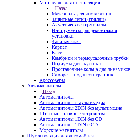
Материалы для инсталляции
Назад
Материалы для инсталляции
Защитные сетки (грилли)
Акустические терминалы
Инструменты для демонтажа и
установки
Змеиная кожа
Карпет
Клей
Кембрики и термоусадочные трубки
Подиумы для акустики
Проставочные кольца для динамиков
Саморезы под шестигранник
Кроссоверы
Автомагнитолы
Назад
Автомагнитолы
Автомагнитолы с мультимедиа
Автомагнитолы 2DIN без мультимедиа
Штатные головные устройства
Автомагнитолы 1DIN без CD
Автомагнитолы 1DIN с CD
Морские магнитолы
Шумоизоляция для автомобиля