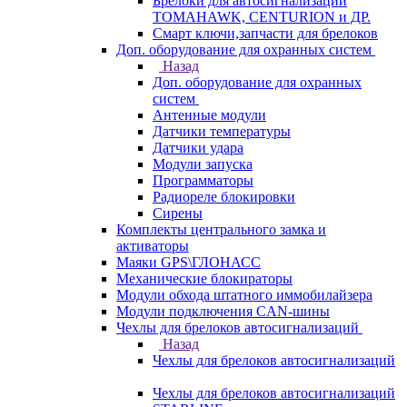
Брелоки для автосигнализаций
TOMAHAWK, CENTURION и ДР.
Смарт ключи,запчасти для брелоков
Доп. оборудование для охранных систем
Назад
Доп. оборудование для охранных
систем
Антенные модули
Датчики температуры
Датчики удара
Модули запуска
Программаторы
Радиореле блокировки
Сирены
Комплекты центрального замка и
активаторы
Маяки GPS\ГЛОНАСС
Механические блокираторы
Модули обхода штатного иммобилайзера
Модули подключения CAN-шины
Чехлы для брелоков автосигнализаций
Назад
Чехлы для брелоков автосигнализаций
Чехлы для брелоков автосигнализаций