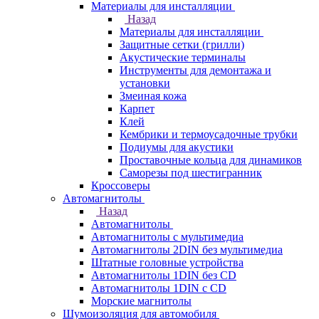
Материалы для инсталляции
Назад
Материалы для инсталляции
Защитные сетки (грилли)
Акустические терминалы
Инструменты для демонтажа и
установки
Змеиная кожа
Карпет
Клей
Кембрики и термоусадочные трубки
Подиумы для акустики
Проставочные кольца для динамиков
Саморезы под шестигранник
Кроссоверы
Автомагнитолы
Назад
Автомагнитолы
Автомагнитолы с мультимедиа
Автомагнитолы 2DIN без мультимедиа
Штатные головные устройства
Автомагнитолы 1DIN без CD
Автомагнитолы 1DIN с CD
Морские магнитолы
Шумоизоляция для автомобиля