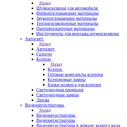
Назад
Шумоизоляция для автомобиля
Вибропоглощающие материалы
Звукопоглощающие материалы
Теплоизоляционные материалы
Противоскрипные материалы
Инструменты для монтажа шумоизоляции
Автосвет
Назад
Автосвет
Галоген
Ксенон
Назад
Ксенон
Готовые комплекты ксенона
Ксеноновые лампы
Блоки розжига для ксенона
Светодиодная проекция
Светодиодные лампы
Линзы
Видеорегистраторы
Назад
Видеорегистраторы
Видеорегистраторы
Видеорегистраторы в зеркале заднего вида