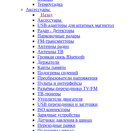
Термоусадка
Аксессуары
Назад
Аксессуары
USB-адаптеры для штатных магнитол
Радар - Детекторы
Парковочные радары
FM-трансмиттеры
Антенны радио
Антенны ТВ
Громкая связь Bluetooth
Держатели
Карты памяти
Подогревы сидений
Преобразователи напряжения
Пульты и интерфейсы
Разъёмы-переходники TV/FM
ТВ-тюнеры
Утеплители двигателя
USB переходники и заглушки
ISO коннекторы
Зарядные устройства
Датчики давления в шинах
Переходные рамки
Подогревы зеркал