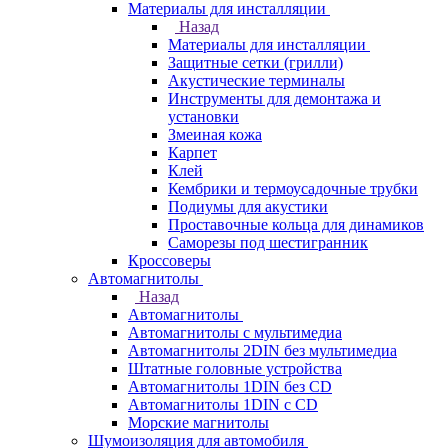
Материалы для инсталляции
Назад
Материалы для инсталляции
Защитные сетки (грилли)
Акустические терминалы
Инструменты для демонтажа и
установки
Змеиная кожа
Карпет
Клей
Кембрики и термоусадочные трубки
Подиумы для акустики
Проставочные кольца для динамиков
Саморезы под шестигранник
Кроссоверы
Автомагнитолы
Назад
Автомагнитолы
Автомагнитолы с мультимедиа
Автомагнитолы 2DIN без мультимедиа
Штатные головные устройства
Автомагнитолы 1DIN без CD
Автомагнитолы 1DIN с CD
Морские магнитолы
Шумоизоляция для автомобиля