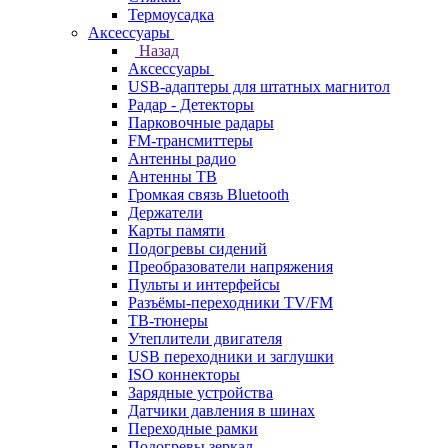
Термоусадка
Аксессуары
Назад
Аксессуары
USB-адаптеры для штатных магнитол
Радар - Детекторы
Парковочные радары
FM-трансмиттеры
Антенны радио
Антенны ТВ
Громкая связь Bluetooth
Держатели
Карты памяти
Подогревы сидений
Преобразователи напряжения
Пульты и интерфейсы
Разъёмы-переходники TV/FM
ТВ-тюнеры
Утеплители двигателя
USB переходники и заглушки
ISO коннекторы
Зарядные устройства
Датчики давления в шинах
Переходные рамки
Подогревы зеркал