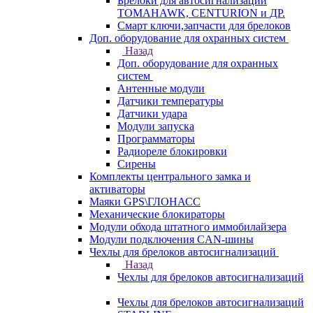
Брелоки для автосигнализаций
TOMAHAWK, CENTURION и ДР.
Смарт ключи,запчасти для брелоков
Доп. оборудование для охранных систем
Назад
Доп. оборудование для охранных
систем
Антенные модули
Датчики температуры
Датчики удара
Модули запуска
Программаторы
Радиореле блокировки
Сирены
Комплекты центрального замка и
активаторы
Маяки GPS\ГЛОНАСС
Механические блокираторы
Модули обхода штатного иммобилайзера
Модули подключения CAN-шины
Чехлы для брелоков автосигнализаций
Назад
Чехлы для брелоков автосигнализаций
Чехлы для брелоков автосигнализаций