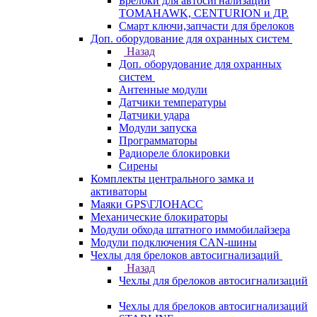
Брелоки для автосигнализаций
TOMAHAWK, CENTURION и ДР.
Смарт ключи,запчасти для брелоков
Доп. оборудование для охранных систем
Назад
Доп. оборудование для охранных
систем
Антенные модули
Датчики температуры
Датчики удара
Модули запуска
Программаторы
Радиореле блокировки
Сирены
Комплекты центрального замка и
активаторы
Маяки GPS\ГЛОНАСС
Механические блокираторы
Модули обхода штатного иммобилайзера
Модули подключения CAN-шины
Чехлы для брелоков автосигнализаций
Назад
Чехлы для брелоков автосигнализаций
Чехлы для брелоков автосигнализаций