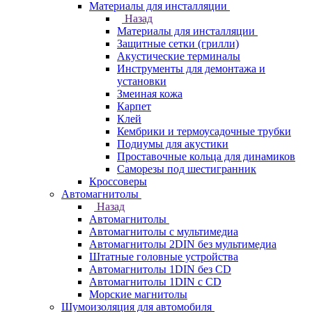
Материалы для инсталляции
Назад
Материалы для инсталляции
Защитные сетки (грилли)
Акустические терминалы
Инструменты для демонтажа и
установки
Змеиная кожа
Карпет
Клей
Кембрики и термоусадочные трубки
Подиумы для акустики
Проставочные кольца для динамиков
Саморезы под шестигранник
Кроссоверы
Автомагнитолы
Назад
Автомагнитолы
Автомагнитолы с мультимедиа
Автомагнитолы 2DIN без мультимедиа
Штатные головные устройства
Автомагнитолы 1DIN без CD
Автомагнитолы 1DIN с CD
Морские магнитолы
Шумоизоляция для автомобиля