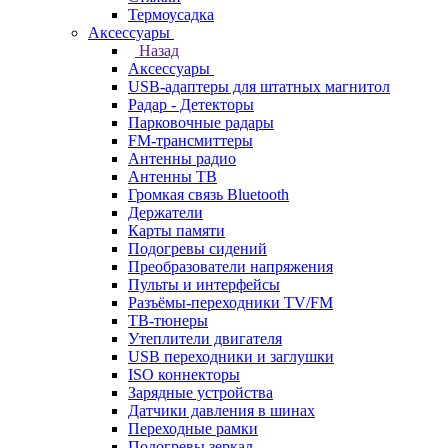
Термоусадка
Аксессуары
Назад
Аксессуары
USB-адаптеры для штатных магнитол
Радар - Детекторы
Парковочные радары
FM-трансмиттеры
Антенны радио
Антенны ТВ
Громкая связь Bluetooth
Держатели
Карты памяти
Подогревы сидений
Преобразователи напряжения
Пульты и интерфейсы
Разъёмы-переходники TV/FM
ТВ-тюнеры
Утеплители двигателя
USB переходники и заглушки
ISO коннекторы
Зарядные устройства
Датчики давления в шинах
Переходные рамки
Подогревы зеркал