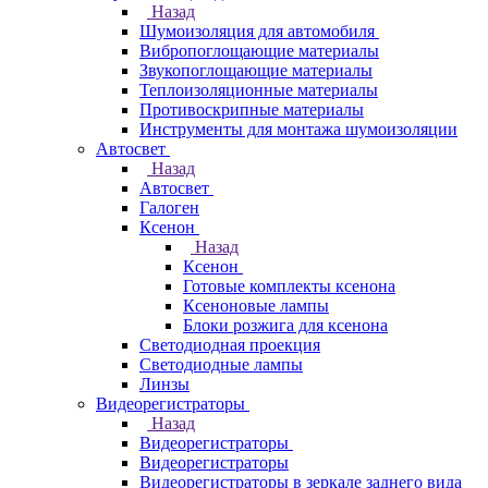
Назад
Шумоизоляция для автомобиля
Вибропоглощающие материалы
Звукопоглощающие материалы
Теплоизоляционные материалы
Противоскрипные материалы
Инструменты для монтажа шумоизоляции
Автосвет
Назад
Автосвет
Галоген
Ксенон
Назад
Ксенон
Готовые комплекты ксенона
Ксеноновые лампы
Блоки розжига для ксенона
Светодиодная проекция
Светодиодные лампы
Линзы
Видеорегистраторы
Назад
Видеорегистраторы
Видеорегистраторы
Видеорегистраторы в зеркале заднего вида