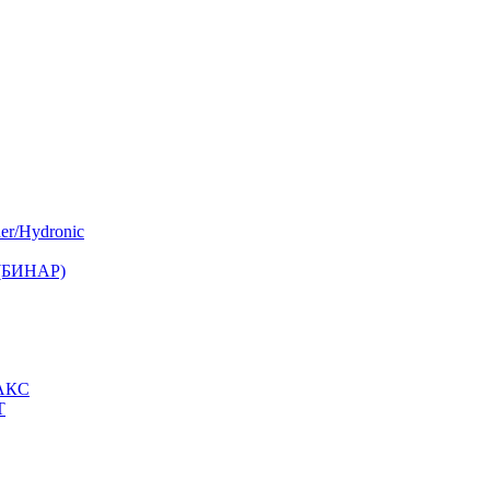
er/Hydronic
 (БИНАР)
МАКС
Т