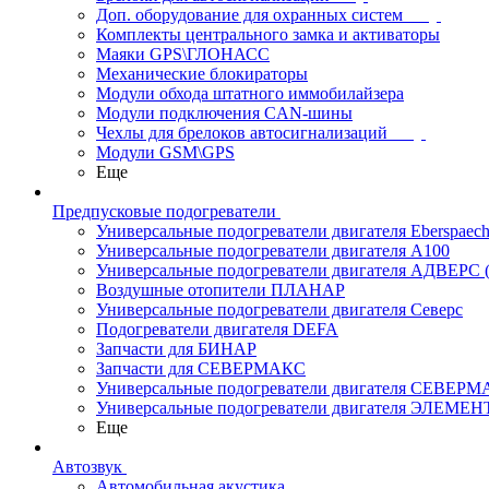
Доп. оборудование для охранных систем
Комплекты центрального замка и активаторы
Маяки GPS\ГЛОНАСС
Механические блокираторы
Модули обхода штатного иммобилайзера
Модули подключения CAN-шины
Чехлы для брелоков автосигнализаций
Модули GSM\GPS
Еще
Предпусковые подогреватели
Универсальные подогреватели двигателя Eberspaech
Универсальные подогреватели двигателя A100
Универсальные подогреватели двигателя АДВЕРС
Воздушные отопители ПЛАНАР
Универсальные подогреватели двигателя Северс
Подогреватели двигателя DEFA
Запчасти для БИНАР
Запчасти для СЕВЕРМАКС
Универсальные подогреватели двигателя СЕВЕР
Универсальные подогреватели двигателя ЭЛЕМЕН
Еще
Автозвук
Автомобильная акустика