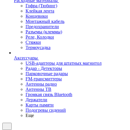
Расходные материалы
Гофра (Тюбинг)
Клейкая лента
Концевики
Монтажный кабель
Предохранители
Разъемы (клеммы)
Реле, Колодки
Стяжки
Термоусадка
Аксессуары
USB-адаптеры для штатных магнитол
Радар - Детекторы
Парковочные радары
FM-трансмиттеры
Антенны радио
Антенны ТВ
Громкая связь Bluetooth
Держатели
Карты памяти
Подогревы сидений
Еще