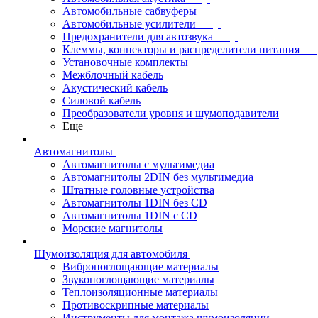
Автомобильные сабвуферы
Автомобильные усилители
Предохранители для автозвука
Клеммы, коннекторы и распределители питания
Установочные комплекты
Межблочный кабель
Акустический кабель
Силовой кабель
Преобразователи уровня и шумоподавители
Еще
Автомагнитолы
Автомагнитолы с мультимедиа
Автомагнитолы 2DIN без мультимедиа
Штатные головные устройства
Автомагнитолы 1DIN без CD
Автомагнитолы 1DIN с CD
Морские магнитолы
Шумоизоляция для автомобиля
Вибропоглощающие материалы
Звукопоглощающие материалы
Теплоизоляционные материалы
Противоскрипные материалы
Инструменты для монтажа шумоизоляции