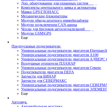
Доп. оборудование для охранных систем
Комплекты центрального замка и активаторы
Маяки GPS\ГЛОНАСС
Механические блокираторы
Модули обхода штатного иммобилайзера
Модули подключения CAN-шины
Чехлы для брелоков автосигнализаций
Модули GSM\GPS
Еще
Предпусковые подогреватели
Универсальные подогреватели двигателя Eberspaech
Универсальные подогреватели двигателя A100
Универсальные подогреватели двигателя АДВЕРС
Воздушные отопители ПЛАНАР
Универсальные подогреватели двигателя Северс
Подогреватели двигателя DEFA
Запчасти для БИНАР
Запчасти для СЕВЕРМАКС
Универсальные подогреватели двигателя СЕВЕР
Универсальные подогреватели двигателя ЭЛЕМЕН
Еще
Автозвук
Автомобильная акустика