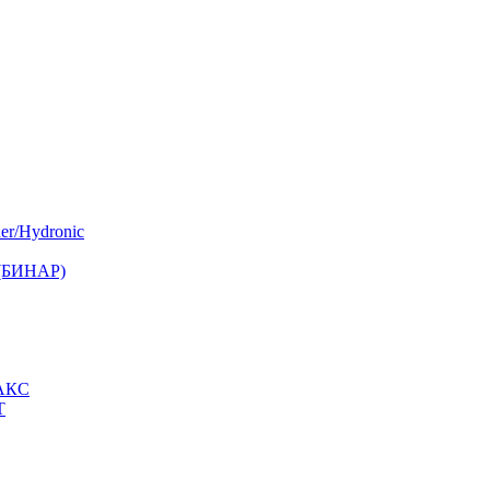
er/Hydronic
 (БИНАР)
МАКС
Т