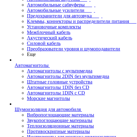
Автомобильные сабвуферы
Автомобильные усилители
Предохранители для автозвука
Клеммы, коннекторы и распределители питания
Установочные комплекты
Межблочный кабель
Акустический кабель
Силовой кабель
Преобразователи уровня и шумоподавители
Еще
Автомагнитолы
Автомагнитолы с мультимедиа
Автомагнитолы 2DIN без мультимедиа
Штатные головные устройства
Автомагнитолы 1DIN без CD
Автомагнитолы 1DIN с CD
Морские магнитолы
Шумоизоляция для автомобиля
Вибропоглощающие материалы
Звукопоглощающие материалы
Теплоизоляционные материалы
Противоскрипные материалы
Инструменты для монтажа шумоизоляции