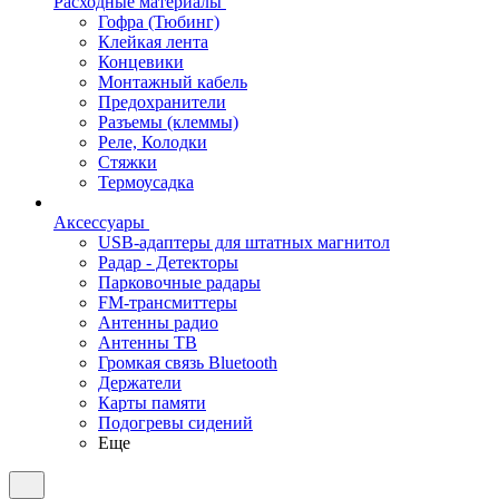
Расходные материалы
Гофра (Тюбинг)
Клейкая лента
Концевики
Монтажный кабель
Предохранители
Разъемы (клеммы)
Реле, Колодки
Стяжки
Термоусадка
Аксессуары
USB-адаптеры для штатных магнитол
Радар - Детекторы
Парковочные радары
FM-трансмиттеры
Антенны радио
Антенны ТВ
Громкая связь Bluetooth
Держатели
Карты памяти
Подогревы сидений
Еще