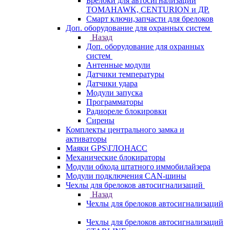
Брелоки для автосигнализаций
TOMAHAWK, CENTURION и ДР.
Смарт ключи,запчасти для брелоков
Доп. оборудование для охранных систем
Назад
Доп. оборудование для охранных
систем
Антенные модули
Датчики температуры
Датчики удара
Модули запуска
Программаторы
Радиореле блокировки
Сирены
Комплекты центрального замка и
активаторы
Маяки GPS\ГЛОНАСС
Механические блокираторы
Модули обхода штатного иммобилайзера
Модули подключения CAN-шины
Чехлы для брелоков автосигнализаций
Назад
Чехлы для брелоков автосигнализаций
Чехлы для брелоков автосигнализаций