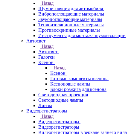
Назад
Шумоизоляция для автомобиля
Вибропоглощающие материалы
Звукопоглощающие материалы
Теплоизоляционные материалы
Противоскрипные материалы
Инструменты для монтажа шумоизоляции
Автосвет
Назад
Автосвет
Галоген
Ксенон
Назад
Ксенон
Готовые комплекты ксенона
Ксеноновые лампы
Блоки розжига для ксенона
Светодиодная проекция
Светодиодные лампы
Линзы
Видеорегистраторы
Назад
Видеорегистраторы
Видеорегистраторы
Видеорегистраторы в зеркале заднего вида