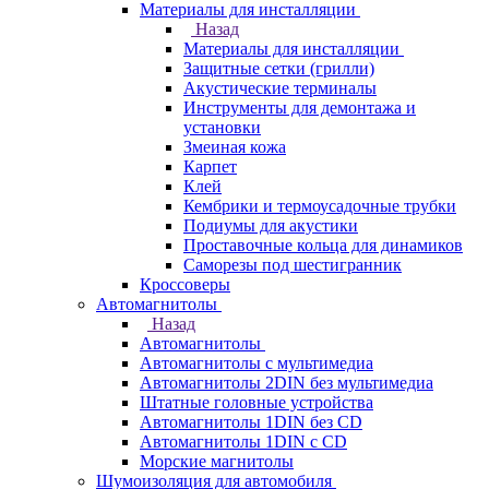
Материалы для инсталляции
Назад
Материалы для инсталляции
Защитные сетки (грилли)
Акустические терминалы
Инструменты для демонтажа и
установки
Змеиная кожа
Карпет
Клей
Кембрики и термоусадочные трубки
Подиумы для акустики
Проставочные кольца для динамиков
Саморезы под шестигранник
Кроссоверы
Автомагнитолы
Назад
Автомагнитолы
Автомагнитолы с мультимедиа
Автомагнитолы 2DIN без мультимедиа
Штатные головные устройства
Автомагнитолы 1DIN без CD
Автомагнитолы 1DIN с CD
Морские магнитолы
Шумоизоляция для автомобиля