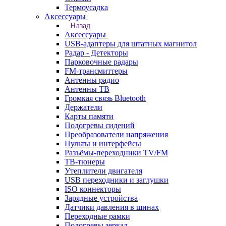
Термоусадка
Аксессуары
Назад
Аксессуары
USB-адаптеры для штатных магнитол
Радар - Детекторы
Парковочные радары
FM-трансмиттеры
Антенны радио
Антенны ТВ
Громкая связь Bluetooth
Держатели
Карты памяти
Подогревы сидений
Преобразователи напряжения
Пульты и интерфейсы
Разъёмы-переходники TV/FM
ТВ-тюнеры
Утеплители двигателя
USB переходники и заглушки
ISO коннекторы
Зарядные устройства
Датчики давления в шинах
Переходные рамки
Подогревы зеркал