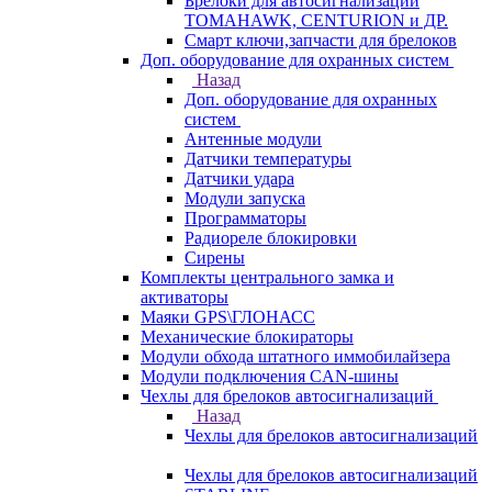
Брелоки для автосигнализаций
TOMAHAWK, CENTURION и ДР.
Смарт ключи,запчасти для брелоков
Доп. оборудование для охранных систем
Назад
Доп. оборудование для охранных
систем
Антенные модули
Датчики температуры
Датчики удара
Модули запуска
Программаторы
Радиореле блокировки
Сирены
Комплекты центрального замка и
активаторы
Маяки GPS\ГЛОНАСС
Механические блокираторы
Модули обхода штатного иммобилайзера
Модули подключения CAN-шины
Чехлы для брелоков автосигнализаций
Назад
Чехлы для брелоков автосигнализаций
Чехлы для брелоков автосигнализаций