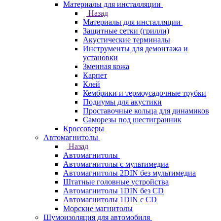
Материалы для инсталляции
Назад
Материалы для инсталляции
Защитные сетки (грилли)
Акустические терминалы
Инструменты для демонтажа и
установки
Змеиная кожа
Карпет
Клей
Кембрики и термоусадочные трубки
Подиумы для акустики
Проставочные кольца для динамиков
Саморезы под шестигранник
Кроссоверы
Автомагнитолы
Назад
Автомагнитолы
Автомагнитолы с мультимедиа
Автомагнитолы 2DIN без мультимедиа
Штатные головные устройства
Автомагнитолы 1DIN без CD
Автомагнитолы 1DIN с CD
Морские магнитолы
Шумоизоляция для автомобиля