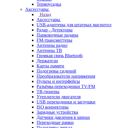
Термоусадка
Аксессуары
Назад
Аксессуары
USB-адаптеры для штатных магнитол
Радар - Детекторы
Парковочные радары
FM-трансмиттеры
Антенны радио
Антенны ТВ
Громкая связь Bluetooth
Держатели
Карты памяти
Подогревы сидений
Преобразователи напряжения
Пульты и интерфейсы
Разъёмы-переходники TV/FM
ТВ-тюнеры
Утеплители двигателя
USB переходники и заглушки
ISO коннекторы
Зарядные устройства
Датчики давления в шинах
Переходные рамки
Подогревы зеркал