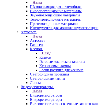
Назад
Шумоизоляция для автомобиля
Вибропоглощающие материалы
Звукопоглощающие материалы
Теплоизоляционные материалы
Противоскрипные материалы
Инструменты для монтажа шумоизоляции
Автосвет
Назад
Автосвет
Галоген
Ксенон
Назад
Ксенон
Готовые комплекты ксенона
Ксеноновые лампы
Блоки розжига для ксенона
Светодиодная проекция
Светодиодные лампы
Линзы
Видеорегистраторы
Назад
Видеорегистраторы
Видеорегистраторы
Видеорегистраторы в зеркале заднего вида