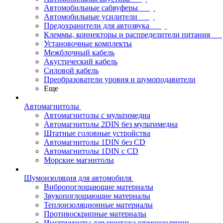
Автомобильные сабвуферы
Автомобильные усилители
Предохранители для автозвука
Клеммы, коннекторы и распределители питания
Установочные комплекты
Межблочный кабель
Акустический кабель
Силовой кабель
Преобразователи уровня и шумоподавители
Еще
Автомагнитолы
Автомагнитолы с мультимедиа
Автомагнитолы 2DIN без мультимедиа
Штатные головные устройства
Автомагнитолы 1DIN без CD
Автомагнитолы 1DIN с CD
Морские магнитолы
Шумоизоляция для автомобиля
Вибропоглощающие материалы
Звукопоглощающие материалы
Теплоизоляционные материалы
Противоскрипные материалы
Инструменты для монтажа шумоизоляции