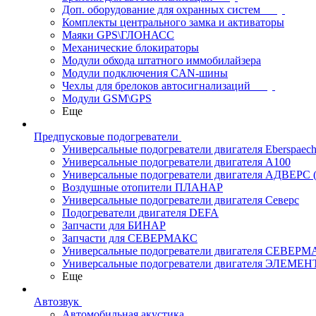
Доп. оборудование для охранных систем
Комплекты центрального замка и активаторы
Маяки GPS\ГЛОНАСС
Механические блокираторы
Модули обхода штатного иммобилайзера
Модули подключения CAN-шины
Чехлы для брелоков автосигнализаций
Модули GSM\GPS
Еще
Предпусковые подогреватели
Универсальные подогреватели двигателя Eberspaech
Универсальные подогреватели двигателя A100
Универсальные подогреватели двигателя АДВЕРС
Воздушные отопители ПЛАНАР
Универсальные подогреватели двигателя Северс
Подогреватели двигателя DEFA
Запчасти для БИНАР
Запчасти для СЕВЕРМАКС
Универсальные подогреватели двигателя СЕВЕР
Универсальные подогреватели двигателя ЭЛЕМЕН
Еще
Автозвук
Автомобильная акустика