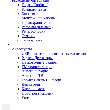
Расходные материалы
Гофра (Тюбинг)
Клейкая лента
Концевики
Монтажный кабель
Предохранители
Разъемы (клеммы)
Реле, Колодки
Стяжки
Термоусадка
Аксессуары
USB-адаптеры для штатных магнитол
Радар - Детекторы
Парковочные радары
FM-трансмиттеры
Антенны радио
Антенны ТВ
Громкая связь Bluetooth
Держатели
Карты памяти
Подогревы сидений
Еще