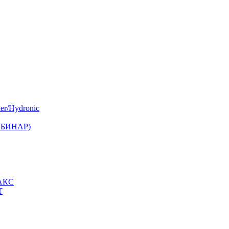
er/Hydronic
 (БИНАР)
МАКС
Т