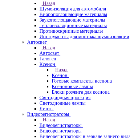
Назад
Шумоизоляция для автомобиля
Вибропоглощающие материалы
Звукопоглощающие материалы
Теплоизоляционные материалы
Противоскрипные материалы
Инструменты для монтажа шумоизоляции
Автосвет
Назад
Автосвет
Галоген
Ксенон
Назад
Ксенон
Готовые комплекты ксенона
Ксеноновые лампы
Блоки розжига для ксенона
Светодиодная проекция
Светодиодные лампы
Линзы
Видеорегистраторы
Назад
Видеорегистраторы
Видеорегистраторы
Видеорегистраторы в зеркале заднего вида