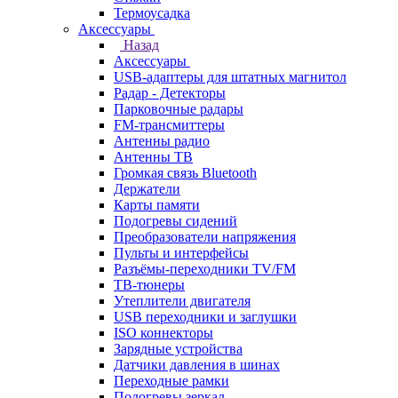
Термоусадка
Аксессуары
Назад
Аксессуары
USB-адаптеры для штатных магнитол
Радар - Детекторы
Парковочные радары
FM-трансмиттеры
Антенны радио
Антенны ТВ
Громкая связь Bluetooth
Держатели
Карты памяти
Подогревы сидений
Преобразователи напряжения
Пульты и интерфейсы
Разъёмы-переходники TV/FM
ТВ-тюнеры
Утеплители двигателя
USB переходники и заглушки
ISO коннекторы
Зарядные устройства
Датчики давления в шинах
Переходные рамки
Подогревы зеркал