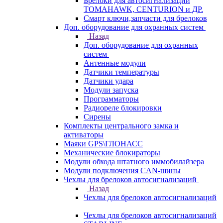
Брелоки для автосигнализаций
TOMAHAWK, CENTURION и ДР.
Смарт ключи,запчасти для брелоков
Доп. оборудование для охранных систем
Назад
Доп. оборудование для охранных
систем
Антенные модули
Датчики температуры
Датчики удара
Модули запуска
Программаторы
Радиореле блокировки
Сирены
Комплекты центрального замка и
активаторы
Маяки GPS\ГЛОНАСС
Механические блокираторы
Модули обхода штатного иммобилайзера
Модули подключения CAN-шины
Чехлы для брелоков автосигнализаций
Назад
Чехлы для брелоков автосигнализаций
Чехлы для брелоков автосигнализаций