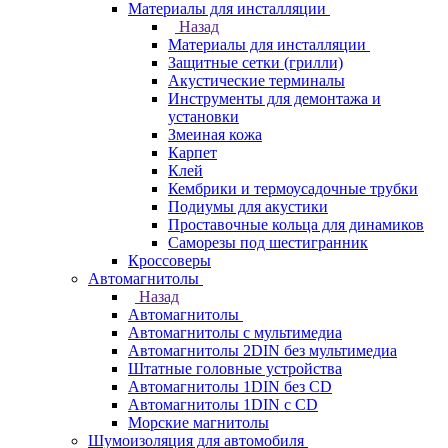
Материалы для инсталляции
Назад
Материалы для инсталляции
Защитные сетки (грилли)
Акустические терминалы
Инструменты для демонтажа и
установки
Змеиная кожа
Карпет
Клей
Кембрики и термоусадочные трубки
Подиумы для акустики
Проставочные кольца для динамиков
Саморезы под шестигранник
Кроссоверы
Автомагнитолы
Назад
Автомагнитолы
Автомагнитолы с мультимедиа
Автомагнитолы 2DIN без мультимедиа
Штатные головные устройства
Автомагнитолы 1DIN без CD
Автомагнитолы 1DIN с CD
Морские магнитолы
Шумоизоляция для автомобиля