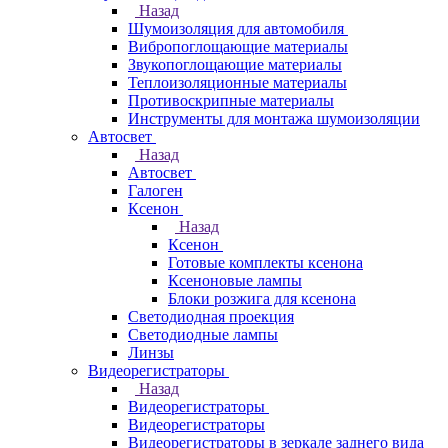
Назад
Шумоизоляция для автомобиля
Вибропоглощающие материалы
Звукопоглощающие материалы
Теплоизоляционные материалы
Противоскрипные материалы
Инструменты для монтажа шумоизоляции
Автосвет
Назад
Автосвет
Галоген
Ксенон
Назад
Ксенон
Готовые комплекты ксенона
Ксеноновые лампы
Блоки розжига для ксенона
Светодиодная проекция
Светодиодные лампы
Линзы
Видеорегистраторы
Назад
Видеорегистраторы
Видеорегистраторы
Видеорегистраторы в зеркале заднего вида