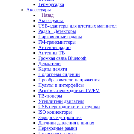
Термоусадка
Аксессуары
Назад
Аксессуары
USB-адаптеры для штатных магнитол
Радар - Детекторы
Парковочные радары
FM-трансмиттеры
Антенны радио
Антенны ТВ
Громкая связь Bluetooth
Держатели
Карты памяти
Подогревы сидений
Преобразователи напряжения
Пульты и интерфейсы
Разъёмы-переходники TV/FM
ТВ-тюнеры
Утеплители двигателя
USB переходники и заглушки
ISO коннекторы
Зарядные устройства
Датчики давления в шинах
Переходные рамки
Подогревы зеркал