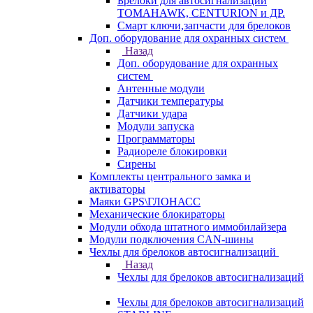
Брелоки для автосигнализаций
TOMAHAWK, CENTURION и ДР.
Смарт ключи,запчасти для брелоков
Доп. оборудование для охранных систем
Назад
Доп. оборудование для охранных
систем
Антенные модули
Датчики температуры
Датчики удара
Модули запуска
Программаторы
Радиореле блокировки
Сирены
Комплекты центрального замка и
активаторы
Маяки GPS\ГЛОНАСС
Механические блокираторы
Модули обхода штатного иммобилайзера
Модули подключения CAN-шины
Чехлы для брелоков автосигнализаций
Назад
Чехлы для брелоков автосигнализаций
Чехлы для брелоков автосигнализаций