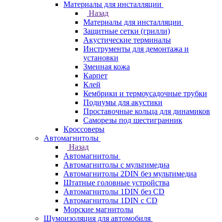
Материалы для инсталляции
Назад
Материалы для инсталляции
Защитные сетки (грилли)
Акустические терминалы
Инструменты для демонтажа и
установки
Змеиная кожа
Карпет
Клей
Кембрики и термоусадочные трубки
Подиумы для акустики
Проставочные кольца для динамиков
Саморезы под шестигранник
Кроссоверы
Автомагнитолы
Назад
Автомагнитолы
Автомагнитолы с мультимедиа
Автомагнитолы 2DIN без мультимедиа
Штатные головные устройства
Автомагнитолы 1DIN без CD
Автомагнитолы 1DIN с CD
Морские магнитолы
Шумоизоляция для автомобиля