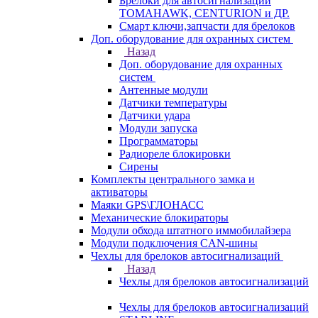
Брелоки для автосигнализаций
TOMAHAWK, CENTURION и ДР.
Смарт ключи,запчасти для брелоков
Доп. оборудование для охранных систем
Назад
Доп. оборудование для охранных
систем
Антенные модули
Датчики температуры
Датчики удара
Модули запуска
Программаторы
Радиореле блокировки
Сирены
Комплекты центрального замка и
активаторы
Маяки GPS\ГЛОНАСС
Механические блокираторы
Модули обхода штатного иммобилайзера
Модули подключения CAN-шины
Чехлы для брелоков автосигнализаций
Назад
Чехлы для брелоков автосигнализаций
Чехлы для брелоков автосигнализаций