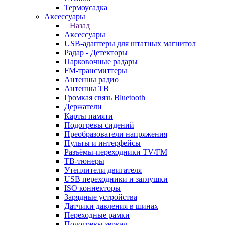
Термоусадка
Аксессуары
Назад
Аксессуары
USB-адаптеры для штатных магнитол
Радар - Детекторы
Парковочные радары
FM-трансмиттеры
Антенны радио
Антенны ТВ
Громкая связь Bluetooth
Держатели
Карты памяти
Подогревы сидений
Преобразователи напряжения
Пульты и интерфейсы
Разъёмы-переходники TV/FM
ТВ-тюнеры
Утеплители двигателя
USB переходники и заглушки
ISO коннекторы
Зарядные устройства
Датчики давления в шинах
Переходные рамки
Подогревы зеркал