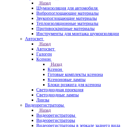
Назад
Шумоизоляция для автомобиля
Вибропоглощающие материалы
Звукопоглощающие материалы
Теплоизоляционные материалы
Противоскрипные материалы
Инструменты для монтажа шумоизоляции
Автосвет
Назад
Автосвет
Галоген
Ксенон
Назад
Ксенон
Готовые комплекты ксенона
Ксеноновые лампы
Блоки розжига для ксенона
Светодиодная проекция
Светодиодные лампы
Линзы
Видеорегистраторы
Назад
Видеорегистраторы
Видеорегистраторы
Видеорегистраторы в зеркале заднего вида