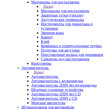
Материалы для инсталляции
Назад
Материалы для инсталляции
Защитные сетки (грилли)
Акустические терминалы
Инструменты для демонтажа и
установки
Змеиная кожа
Карпет
Клей
Кембрики и термоусадочные трубки
Подиумы для акустики
Проставочные кольца для динамиков
Саморезы под шестигранник
Кроссоверы
Автомагнитолы
Назад
Автомагнитолы
Автомагнитолы с мультимедиа
Автомагнитолы 2DIN без мультимедиа
Штатные головные устройства
Автомагнитолы 1DIN без CD
Автомагнитолы 1DIN с CD
Морские магнитолы
Шумоизоляция для автомобиля