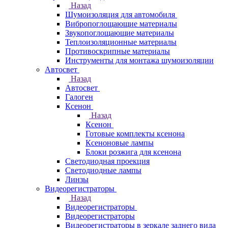
Назад
Шумоизоляция для автомобиля
Вибропоглощающие материалы
Звукопоглощающие материалы
Теплоизоляционные материалы
Противоскрипные материалы
Инструменты для монтажа шумоизоляции
Автосвет
Назад
Автосвет
Галоген
Ксенон
Назад
Ксенон
Готовые комплекты ксенона
Ксеноновые лампы
Блоки розжига для ксенона
Светодиодная проекция
Светодиодные лампы
Линзы
Видеорегистраторы
Назад
Видеорегистраторы
Видеорегистраторы
Видеорегистраторы в зеркале заднего вида