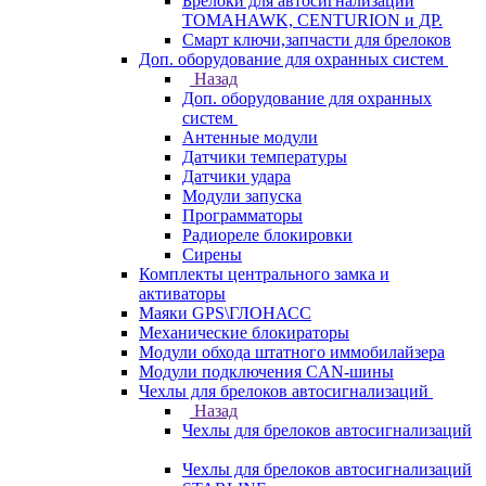
Брелоки для автосигнализаций
TOMAHAWK, CENTURION и ДР.
Смарт ключи,запчасти для брелоков
Доп. оборудование для охранных систем
Назад
Доп. оборудование для охранных
систем
Антенные модули
Датчики температуры
Датчики удара
Модули запуска
Программаторы
Радиореле блокировки
Сирены
Комплекты центрального замка и
активаторы
Маяки GPS\ГЛОНАСС
Механические блокираторы
Модули обхода штатного иммобилайзера
Модули подключения CAN-шины
Чехлы для брелоков автосигнализаций
Назад
Чехлы для брелоков автосигнализаций
Чехлы для брелоков автосигнализаций