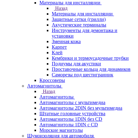
Материалы для инсталляции
Назад
Материалы для инсталляции
Защитные сетки (грилли)
Акустические терминалы
Инструменты для демонтажа и
установки
Змеиная кожа
Карпет
Клей
Кембрики и термоусадочные трубки
Подиумы для акустики
Проставочные кольца для динамиков
Саморезы под шестигранник
Кроссоверы
Автомагнитолы
Назад
Автомагнитолы
Автомагнитолы с мультимедиа
Автомагнитолы 2DIN без мультимедиа
Штатные головные устройства
Автомагнитолы 1DIN без CD
Автомагнитолы 1DIN с CD
Морские магнитолы
Шумоизоляция для автомобиля