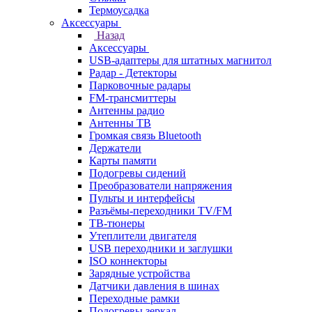
Термоусадка
Аксессуары
Назад
Аксессуары
USB-адаптеры для штатных магнитол
Радар - Детекторы
Парковочные радары
FM-трансмиттеры
Антенны радио
Антенны ТВ
Громкая связь Bluetooth
Держатели
Карты памяти
Подогревы сидений
Преобразователи напряжения
Пульты и интерфейсы
Разъёмы-переходники TV/FM
ТВ-тюнеры
Утеплители двигателя
USB переходники и заглушки
ISO коннекторы
Зарядные устройства
Датчики давления в шинах
Переходные рамки
Подогревы зеркал