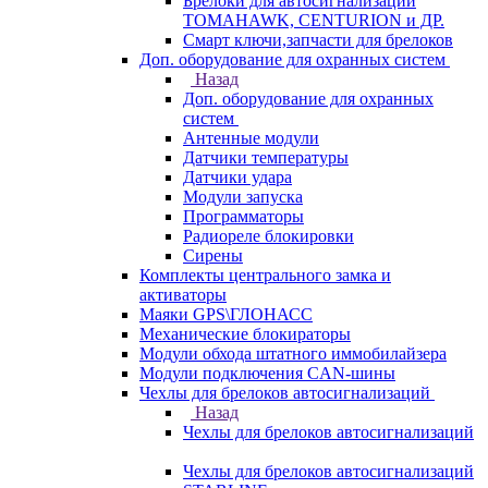
Брелоки для автосигнализаций
TOMAHAWK, CENTURION и ДР.
Смарт ключи,запчасти для брелоков
Доп. оборудование для охранных систем
Назад
Доп. оборудование для охранных
систем
Антенные модули
Датчики температуры
Датчики удара
Модули запуска
Программаторы
Радиореле блокировки
Сирены
Комплекты центрального замка и
активаторы
Маяки GPS\ГЛОНАСС
Механические блокираторы
Модули обхода штатного иммобилайзера
Модули подключения CAN-шины
Чехлы для брелоков автосигнализаций
Назад
Чехлы для брелоков автосигнализаций
Чехлы для брелоков автосигнализаций