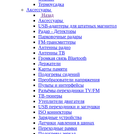
Термоусадка
Аксессуары
Назад
Аксессуары
USB-адаптеры для штатных магнитол
Радар - Детекторы
Парковочные радары
FM-трансмиттеры
Антенны радио
Антенны ТВ
Громкая связь Bluetooth
Держатели
Карты памяти
Подогревы сидений
Преобразователи напряжения
Пульты и интерфейсы
Разъёмы-переходники TV/FM
ТВ-тюнеры
Утеплители двигателя
USB переходники и заглушки
ISO коннекторы
Зарядные устройства
Датчики давления в шинах
Переходные рамки
Подогревы зеркал