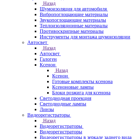
Назад
Шумоизоляция для автомобиля
Вибропоглощающие материалы
Звукопоглощающие материалы
Теплоизоляционные материалы
Противоскрипные материалы
Инструменты для монтажа шумоизоляции
Автосвет
Назад
Автосвет
Галоген
Ксенон
Назад
Ксенон
Готовые комплекты ксенона
Ксеноновые лампы
Блоки розжига для ксенона
Светодиодная проекция
Светодиодные лампы
Линзы
Видеорегистраторы
Назад
Видеорегистраторы
Видеорегистраторы
Видеорегистраторы в зеркале заднего вида