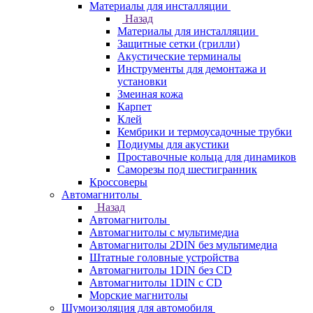
Материалы для инсталляции
Назад
Материалы для инсталляции
Защитные сетки (грилли)
Акустические терминалы
Инструменты для демонтажа и
установки
Змеиная кожа
Карпет
Клей
Кембрики и термоусадочные трубки
Подиумы для акустики
Проставочные кольца для динамиков
Саморезы под шестигранник
Кроссоверы
Автомагнитолы
Назад
Автомагнитолы
Автомагнитолы с мультимедиа
Автомагнитолы 2DIN без мультимедиа
Штатные головные устройства
Автомагнитолы 1DIN без CD
Автомагнитолы 1DIN с CD
Морские магнитолы
Шумоизоляция для автомобиля