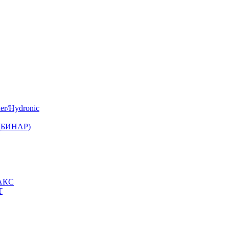
er/Hydronic
 (БИНАР)
МАКС
Т