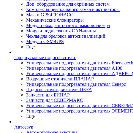
Доп. оборудование для охранных систем
Комплекты центрального замка и активаторы
Маяки GPS\ГЛОНАСС
Механические блокираторы
Модули обхода штатного иммобилайзера
Модули подключения CAN-шины
Чехлы для брелоков автосигнализаций
Модули GSM\GPS
Еще
Предпусковые подогреватели
Универсальные подогреватели двигателя Eberspaech
Универсальные подогреватели двигателя A100
Универсальные подогреватели двигателя АДВЕРС
Воздушные отопители ПЛАНАР
Универсальные подогреватели двигателя Северс
Подогреватели двигателя DEFA
Запчасти для БИНАР
Запчасти для СЕВЕРМАКС
Универсальные подогреватели двигателя СЕВЕР
Универсальные подогреватели двигателя ЭЛЕМЕН
Еще
Автозвук
Автомобильная акустика