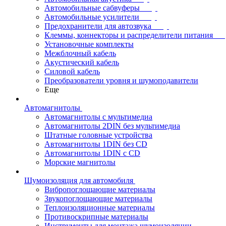
Автомобильные сабвуферы
Автомобильные усилители
Предохранители для автозвука
Клеммы, коннекторы и распределители питания
Установочные комплекты
Межблочный кабель
Акустический кабель
Силовой кабель
Преобразователи уровня и шумоподавители
Еще
Автомагнитолы
Автомагнитолы с мультимедиа
Автомагнитолы 2DIN без мультимедиа
Штатные головные устройства
Автомагнитолы 1DIN без CD
Автомагнитолы 1DIN с CD
Морские магнитолы
Шумоизоляция для автомобиля
Вибропоглощающие материалы
Звукопоглощающие материалы
Теплоизоляционные материалы
Противоскрипные материалы
Инструменты для монтажа шумоизоляции