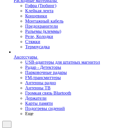
Расходные материалы
Гофра (Тюбинг)
Клейкая лента
Концевики
Монтажный кабель
Предохранители
Разъемы (клеммы)
Реле, Колодки
Стяжки
Термоусадка
Аксессуары
USB-адаптеры для штатных магнитол
Радар - Детекторы
Парковочные радары
FM-трансмиттеры
Антенны радио
Антенны ТВ
Громкая связь Bluetooth
Держатели
Карты памяти
Подогревы сидений
Еще