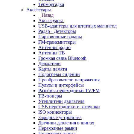
Термоусадка
Аксессуары
Назад
Аксессуары
USB-адаптеры для штатных магнитол
Радар - Детекторы
Парковочные радары
FM-трансмиттеры
Антенны радио
Антенны ТВ
Громкая связь Bluetooth
Держатели
Карты памяти
Подогревы сидений
Преобразователи напряжения
Пульты и интерфейсы
Разъёмы-переходники TV/FM
ТВ-тюнеры
Утеплители двигателя
USB переходники и заглушки
ISO коннекторы
Зарядные устройства
Датчики давления в шинах
Переходные рамки
Подогревы зеркал