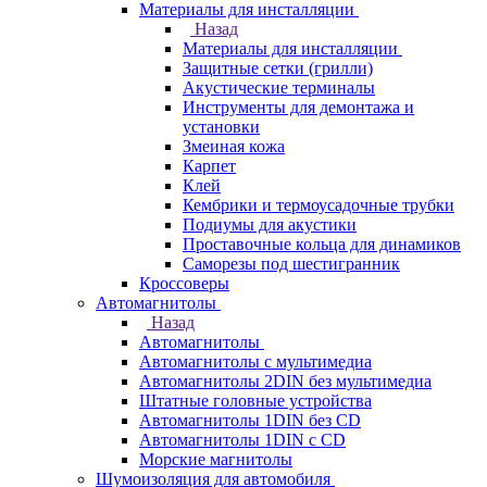
Материалы для инсталляции
Назад
Материалы для инсталляции
Защитные сетки (грилли)
Акустические терминалы
Инструменты для демонтажа и
установки
Змеиная кожа
Карпет
Клей
Кембрики и термоусадочные трубки
Подиумы для акустики
Проставочные кольца для динамиков
Саморезы под шестигранник
Кроссоверы
Автомагнитолы
Назад
Автомагнитолы
Автомагнитолы с мультимедиа
Автомагнитолы 2DIN без мультимедиа
Штатные головные устройства
Автомагнитолы 1DIN без CD
Автомагнитолы 1DIN с CD
Морские магнитолы
Шумоизоляция для автомобиля