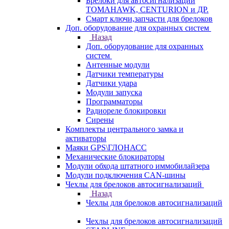
Брелоки для автосигнализаций
TOMAHAWK, CENTURION и ДР.
Смарт ключи,запчасти для брелоков
Доп. оборудование для охранных систем
Назад
Доп. оборудование для охранных
систем
Антенные модули
Датчики температуры
Датчики удара
Модули запуска
Программаторы
Радиореле блокировки
Сирены
Комплекты центрального замка и
активаторы
Маяки GPS\ГЛОНАСС
Механические блокираторы
Модули обхода штатного иммобилайзера
Модули подключения CAN-шины
Чехлы для брелоков автосигнализаций
Назад
Чехлы для брелоков автосигнализаций
Чехлы для брелоков автосигнализаций