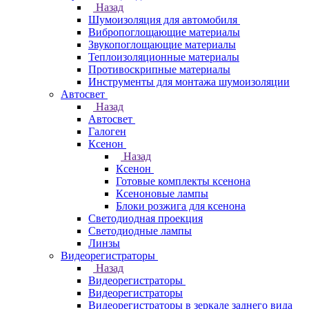
Назад
Шумоизоляция для автомобиля
Вибропоглощающие материалы
Звукопоглощающие материалы
Теплоизоляционные материалы
Противоскрипные материалы
Инструменты для монтажа шумоизоляции
Автосвет
Назад
Автосвет
Галоген
Ксенон
Назад
Ксенон
Готовые комплекты ксенона
Ксеноновые лампы
Блоки розжига для ксенона
Светодиодная проекция
Светодиодные лампы
Линзы
Видеорегистраторы
Назад
Видеорегистраторы
Видеорегистраторы
Видеорегистраторы в зеркале заднего вида