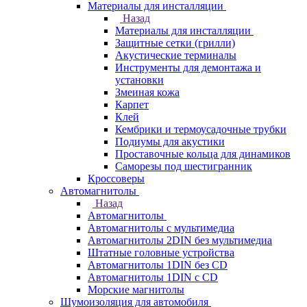
Материалы для инсталляции
Назад
Материалы для инсталляции
Защитные сетки (грилли)
Акустические терминалы
Инструменты для демонтажа и
установки
Змеиная кожа
Карпет
Клей
Кембрики и термоусадочные трубки
Подиумы для акустики
Проставочные кольца для динамиков
Саморезы под шестигранник
Кроссоверы
Автомагнитолы
Назад
Автомагнитолы
Автомагнитолы с мультимедиа
Автомагнитолы 2DIN без мультимедиа
Штатные головные устройства
Автомагнитолы 1DIN без CD
Автомагнитолы 1DIN с CD
Морские магнитолы
Шумоизоляция для автомобиля