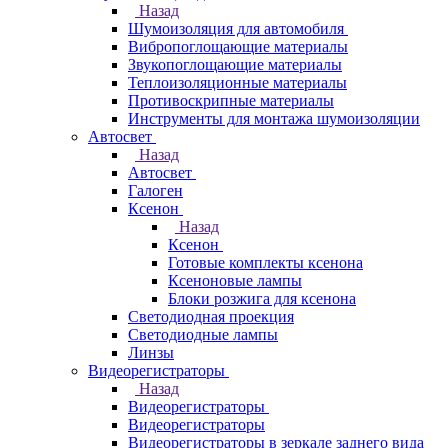
Назад
Шумоизоляция для автомобиля
Вибропоглощающие материалы
Звукопоглощающие материалы
Теплоизоляционные материалы
Противоскрипные материалы
Инструменты для монтажа шумоизоляции
Автосвет
Назад
Автосвет
Галоген
Ксенон
Назад
Ксенон
Готовые комплекты ксенона
Ксеноновые лампы
Блоки розжига для ксенона
Светодиодная проекция
Светодиодные лампы
Линзы
Видеорегистраторы
Назад
Видеорегистраторы
Видеорегистраторы
Видеорегистраторы в зеркале заднего вида