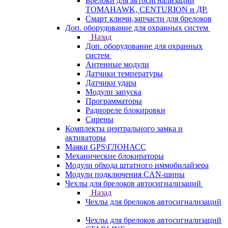
Брелоки для автосигнализаций
TOMAHAWK, CENTURION и ДР.
Смарт ключи,запчасти для брелоков
Доп. оборудование для охранных систем
Назад
Доп. оборудование для охранных
систем
Антенные модули
Датчики температуры
Датчики удара
Модули запуска
Программаторы
Радиореле блокировки
Сирены
Комплекты центрального замка и
активаторы
Маяки GPS\ГЛОНАСС
Механические блокираторы
Модули обхода штатного иммобилайзера
Модули подключения CAN-шины
Чехлы для брелоков автосигнализаций
Назад
Чехлы для брелоков автосигнализаций
Чехлы для брелоков автосигнализаций