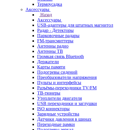
Термоусадка
Аксессуары
Назад
Аксессуары
USB-адаптеры для штатных магнитол
Радар - Детекторы
Парковочные радары
FM-трансмиттеры
Антенны радио
Антенны ТВ
Громкая связь Bluetooth
Держатели
Карты памяти
Подогревы сидений
Преобразователи напряжения
Пульты и интерфейсы
Разъёмы-переходники TV/FM
ТВ-тюнеры
Утеплители двигателя
USB переходники и заглушки
ISO коннекторы
Зарядные устройства
Датчики давления в шинах
Переходные рамки
Подогревы зеркал