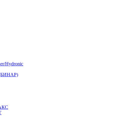
er/Hydronic
 (БИНАР)
МАКС
Т