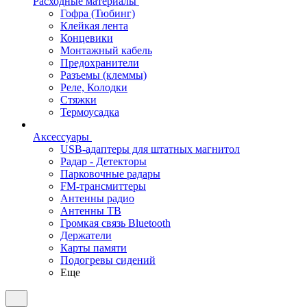
Расходные материалы
Гофра (Тюбинг)
Клейкая лента
Концевики
Монтажный кабель
Предохранители
Разъемы (клеммы)
Реле, Колодки
Стяжки
Термоусадка
Аксессуары
USB-адаптеры для штатных магнитол
Радар - Детекторы
Парковочные радары
FM-трансмиттеры
Антенны радио
Антенны ТВ
Громкая связь Bluetooth
Держатели
Карты памяти
Подогревы сидений
Еще