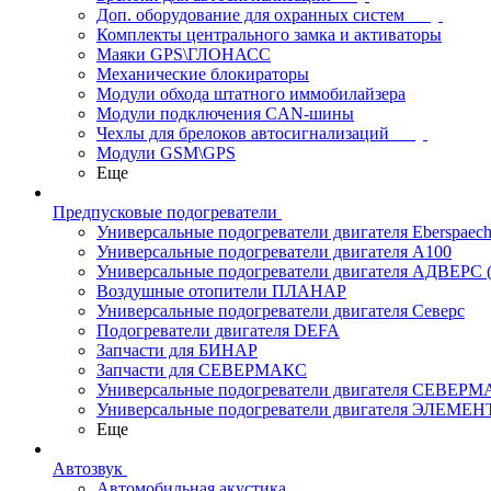
Доп. оборудование для охранных систем
Комплекты центрального замка и активаторы
Маяки GPS\ГЛОНАСС
Механические блокираторы
Модули обхода штатного иммобилайзера
Модули подключения CAN-шины
Чехлы для брелоков автосигнализаций
Модули GSM\GPS
Еще
Предпусковые подогреватели
Универсальные подогреватели двигателя Eberspaech
Универсальные подогреватели двигателя A100
Универсальные подогреватели двигателя АДВЕРС
Воздушные отопители ПЛАНАР
Универсальные подогреватели двигателя Северс
Подогреватели двигателя DEFA
Запчасти для БИНАР
Запчасти для СЕВЕРМАКС
Универсальные подогреватели двигателя СЕВЕР
Универсальные подогреватели двигателя ЭЛЕМЕН
Еще
Автозвук
Автомобильная акустика