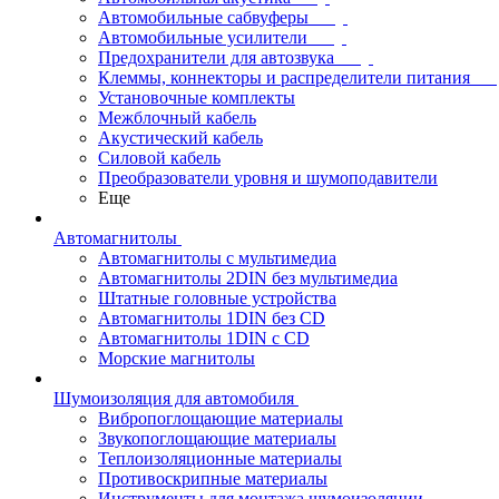
Автомобильные сабвуферы
Автомобильные усилители
Предохранители для автозвука
Клеммы, коннекторы и распределители питания
Установочные комплекты
Межблочный кабель
Акустический кабель
Силовой кабель
Преобразователи уровня и шумоподавители
Еще
Автомагнитолы
Автомагнитолы с мультимедиа
Автомагнитолы 2DIN без мультимедиа
Штатные головные устройства
Автомагнитолы 1DIN без CD
Автомагнитолы 1DIN с CD
Морские магнитолы
Шумоизоляция для автомобиля
Вибропоглощающие материалы
Звукопоглощающие материалы
Теплоизоляционные материалы
Противоскрипные материалы
Инструменты для монтажа шумоизоляции