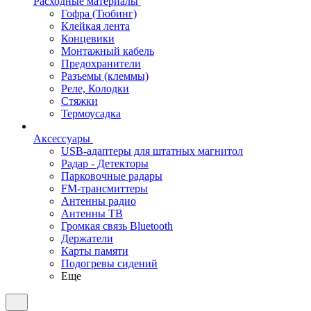
Расходные материалы
Гофра (Тюбинг)
Клейкая лента
Концевики
Монтажный кабель
Предохранители
Разъемы (клеммы)
Реле, Колодки
Стяжки
Термоусадка
Аксессуары
USB-адаптеры для штатных магнитол
Радар - Детекторы
Парковочные радары
FM-трансмиттеры
Антенны радио
Антенны ТВ
Громкая связь Bluetooth
Держатели
Карты памяти
Подогревы сидений
Еще