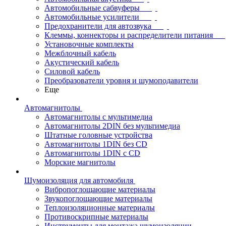
Автомобильные сабвуферы
Автомобильные усилители
Предохранители для автозвука
Клеммы, коннекторы и распределители питания
Установочные комплекты
Межблочный кабель
Акустический кабель
Силовой кабель
Преобразователи уровня и шумоподавители
Еще
Автомагнитолы
Автомагнитолы с мультимедиа
Автомагнитолы 2DIN без мультимедиа
Штатные головные устройства
Автомагнитолы 1DIN без CD
Автомагнитолы 1DIN с CD
Морские магнитолы
Шумоизоляция для автомобиля
Вибропоглощающие материалы
Звукопоглощающие материалы
Теплоизоляционные материалы
Противоскрипные материалы
Инструменты для монтажа шумоизоляции