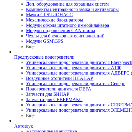
Доп. оборудование для охранных систем
Комплекты центрального замка и активаторы
Маяки GPS\ГЛОНАСС
Механические блокираторы
Модули обхода штатного иммобилайзера
Модули подключения CAN-шины
Чехлы для брелоков автосигнализаций
Модули GSM\GPS
Еще
Предпусковые подогреватели
Универсальные подогреватели двигателя Eberspaech
Универсальные подогреватели двигателя A100
Универсальные подогреватели двигателя АДВЕРС
Воздушные отопители ПЛАНАР
Универсальные подогреватели двигателя Северс
Подогреватели двигателя DEFA
Запчасти для БИНАР
Запчасти для СЕВЕРМАКС
Универсальные подогреватели двигателя СЕВЕР
Универсальные подогреватели двигателя ЭЛЕМЕН
Еще
Автозвук
Автомобильная акустика