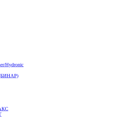
er/Hydronic
 (БИНАР)
МАКС
Т