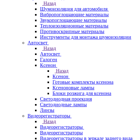
Назад
Шумоизоляция для автомобиля
Вибропоглощающие материалы
Звукопоглощающие материалы
Теплоизоляционные материалы
Противоскрипные материалы
Инструменты для монтажа шумоизоляции
Автосвет
Назад
Автосвет
Галоген
Ксенон
Назад
Ксенон
Готовые комплекты ксенона
Ксеноновые лампы
Блоки розжига для ксенона
Светодиодная проекция
Светодиодные лампы
Линзы
Видеорегистраторы
Назад
Видеорегистраторы
Видеорегистраторы
Видеорегистраторы в зеркале заднего вида