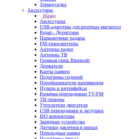
Термоусадка
Аксессуары
Назад
Аксессуары
USB-адаптеры для штатных магнитол
Радар - Детекторы
Парковочные радары
FM-трансмиттеры
Антенны радио
Антенны ТВ
Громкая связь Bluetooth
Держатели
Карты памяти
Подогревы сидений
Преобразователи напряжения
Пульты и интерфейсы
Разъёмы-переходники TV/FM
ТВ-тюнеры
Утеплители двигателя
USB переходники и заглушки
ISO коннекторы
Зарядные устройства
Датчики давления в шинах
Переходные рамки
Подогревы зеркал