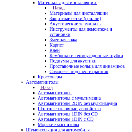
Материалы для инсталляции
Назад
Материалы для инсталляции
Защитные сетки (грилли)
Акустические терминалы
Инструменты для демонтажа и
установки
Змеиная кожа
Карпет
Клей
Кембрики и термоусадочные трубки
Подиумы для акустики
Проставочные кольца для динамиков
Саморезы под шестигранник
Кроссоверы
Автомагнитолы
Назад
Автомагнитолы
Автомагнитолы с мультимедиа
Автомагнитолы 2DIN без мультимедиа
Штатные головные устройства
Автомагнитолы 1DIN без CD
Автомагнитолы 1DIN с CD
Морские магнитолы
Шумоизоляция для автомобиля