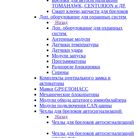
Брелоки для автосигнализаций
TOMAHAWK, CENTURION и ДР.
Смарт ключи,запчасти для брелоков
Доп. оборудование для охранных систем
Назад
Доп. оборудование для охранных
систем
Антенные модули
Датчики температуры
Датчики удара
Модули запуска
Программаторы
Радиореле блокировки
Сирены
Комплекты центрального замка и
активаторы
Маяки GPS\ГЛОНАСС
Механические блокираторы
Модули обхода штатного иммобилайзера
Модули подключения CAN-шины
Чехлы для брелоков автосигнализаций
Назад
Чехлы для брелоков автосигнализаций
Чехлы для брелоков автосигнализаций