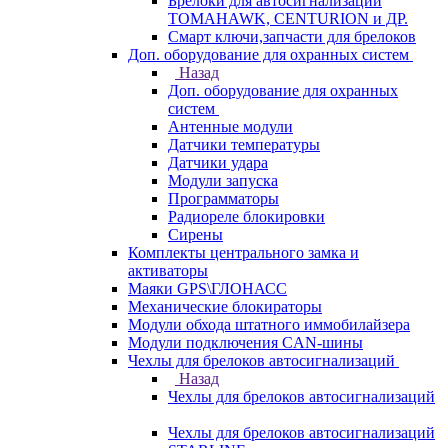
Брелоки для автосигнализаций
TOMAHAWK, CENTURION и ДР.
Смарт ключи,запчасти для брелоков
Доп. оборудование для охранных систем
Назад
Доп. оборудование для охранных
систем
Антенные модули
Датчики температуры
Датчики удара
Модули запуска
Программаторы
Радиореле блокировки
Сирены
Комплекты центрального замка и
активаторы
Маяки GPS\ГЛОНАСС
Механические блокираторы
Модули обхода штатного иммобилайзера
Модули подключения CAN-шины
Чехлы для брелоков автосигнализаций
Назад
Чехлы для брелоков автосигнализаций
Чехлы для брелоков автосигнализаций