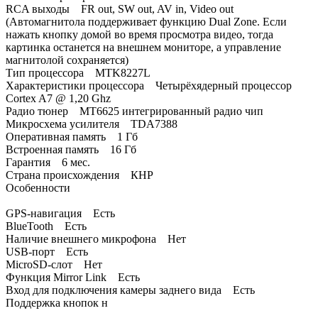
RCA выходы FR out, SW out, AV in, Video out
(Автомагнитола поддерживает функцию Dual Zone. Если
нажать кнопку домой во время просмотра видео, тогда
картинка останется на внешнем мониторе, а управление
магнитолой сохраняется)
Тип процессора MTK8227L
Характеристики процессора Четырёхядерный процессор
Cortex A7 @ 1,20 Ghz
Радио тюнер MT6625 интегрированный радио чип
Микросхема усилителя TDA7388
Оперативная память 1 Гб
Встроенная память 16 Гб
Гарантия 6 мес.
Страна происхождения КНР
Особенности
GPS-навигация Есть
BlueTooth Есть
Наличие внешнего микрофона Нет
USB-порт Есть
MicroSD-слот Нет
Функция Mirror Link Есть
Вход для подключения камеры заднего вида Есть
Поддержка кнопок н