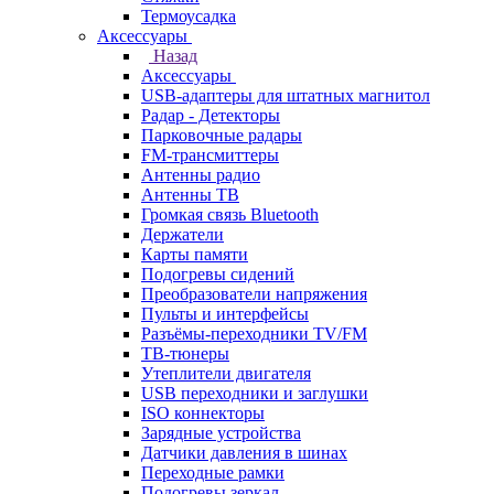
Термоусадка
Аксессуары
Назад
Аксессуары
USB-адаптеры для штатных магнитол
Радар - Детекторы
Парковочные радары
FM-трансмиттеры
Антенны радио
Антенны ТВ
Громкая связь Bluetooth
Держатели
Карты памяти
Подогревы сидений
Преобразователи напряжения
Пульты и интерфейсы
Разъёмы-переходники TV/FM
ТВ-тюнеры
Утеплители двигателя
USB переходники и заглушки
ISO коннекторы
Зарядные устройства
Датчики давления в шинах
Переходные рамки
Подогревы зеркал