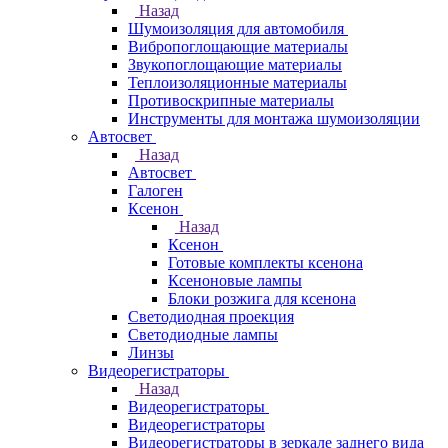
Назад
Шумоизоляция для автомобиля
Вибропоглощающие материалы
Звукопоглощающие материалы
Теплоизоляционные материалы
Противоскрипные материалы
Инструменты для монтажа шумоизоляции
Автосвет
Назад
Автосвет
Галоген
Ксенон
Назад
Ксенон
Готовые комплекты ксенона
Ксеноновые лампы
Блоки розжига для ксенона
Светодиодная проекция
Светодиодные лампы
Линзы
Видеорегистраторы
Назад
Видеорегистраторы
Видеорегистраторы
Видеорегистраторы в зеркале заднего вида