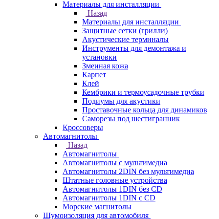
Материалы для инсталляции
Назад
Материалы для инсталляции
Защитные сетки (грилли)
Акустические терминалы
Инструменты для демонтажа и
установки
Змеиная кожа
Карпет
Клей
Кембрики и термоусадочные трубки
Подиумы для акустики
Проставочные кольца для динамиков
Саморезы под шестигранник
Кроссоверы
Автомагнитолы
Назад
Автомагнитолы
Автомагнитолы с мультимедиа
Автомагнитолы 2DIN без мультимедиа
Штатные головные устройства
Автомагнитолы 1DIN без CD
Автомагнитолы 1DIN с CD
Морские магнитолы
Шумоизоляция для автомобиля