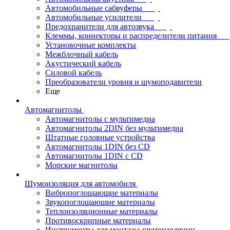
Автомобильные сабвуферы
Автомобильные усилители
Предохранители для автозвука
Клеммы, коннекторы и распределители питания
Установочные комплекты
Межблочный кабель
Акустический кабель
Силовой кабель
Преобразователи уровня и шумоподавители
Еще
Автомагнитолы
Автомагнитолы с мультимедиа
Автомагнитолы 2DIN без мультимедиа
Штатные головные устройства
Автомагнитолы 1DIN без CD
Автомагнитолы 1DIN с CD
Морские магнитолы
Шумоизоляция для автомобиля
Вибропоглощающие материалы
Звукопоглощающие материалы
Теплоизоляционные материалы
Противоскрипные материалы
Инструменты для монтажа шумоизоляции