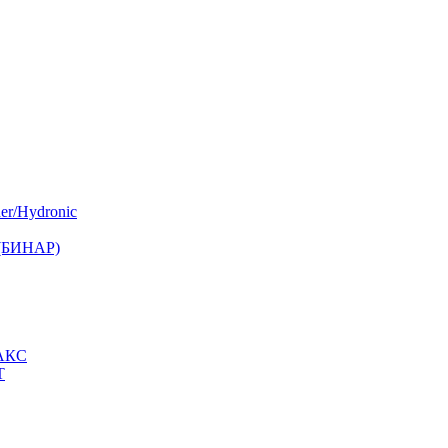
er/Hydronic
 (БИНАР)
МАКС
Т