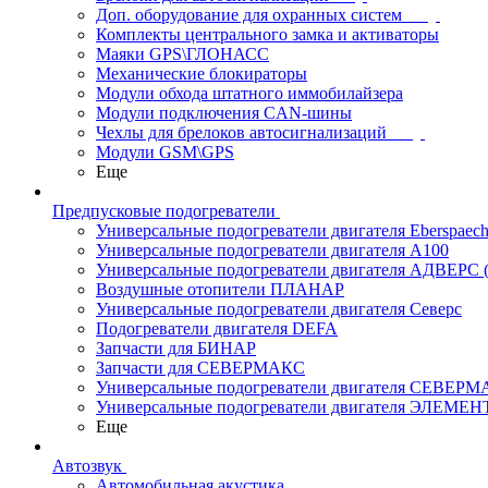
Доп. оборудование для охранных систем
Комплекты центрального замка и активаторы
Маяки GPS\ГЛОНАСС
Механические блокираторы
Модули обхода штатного иммобилайзера
Модули подключения CAN-шины
Чехлы для брелоков автосигнализаций
Модули GSM\GPS
Еще
Предпусковые подогреватели
Универсальные подогреватели двигателя Eberspaech
Универсальные подогреватели двигателя A100
Универсальные подогреватели двигателя АДВЕРС
Воздушные отопители ПЛАНАР
Универсальные подогреватели двигателя Северс
Подогреватели двигателя DEFA
Запчасти для БИНАР
Запчасти для СЕВЕРМАКС
Универсальные подогреватели двигателя СЕВЕР
Универсальные подогреватели двигателя ЭЛЕМЕН
Еще
Автозвук
Автомобильная акустика