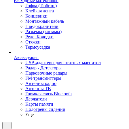
Расходные материалы
Гофра (Тюбинг)
Клейкая лента
Концевики
Монтажный кабель
Предохранители
Разъемы (клеммы)
Реле, Колодки
Стяжки
Термоусадка
Аксессуары
USB-адаптеры для штатных магнитол
Радар - Детекторы
Парковочные радары
FM-трансмиттеры
Антенны радио
Антенны ТВ
Громкая связь Bluetooth
Держатели
Карты памяти
Подогревы сидений
Еще