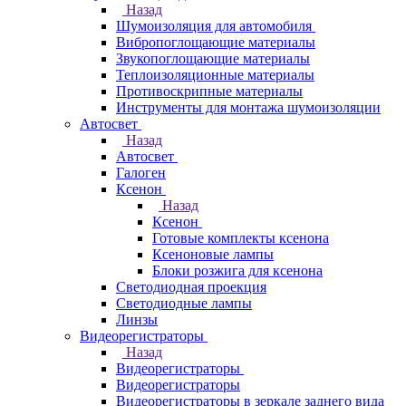
Назад
Шумоизоляция для автомобиля
Вибропоглощающие материалы
Звукопоглощающие материалы
Теплоизоляционные материалы
Противоскрипные материалы
Инструменты для монтажа шумоизоляции
Автосвет
Назад
Автосвет
Галоген
Ксенон
Назад
Ксенон
Готовые комплекты ксенона
Ксеноновые лампы
Блоки розжига для ксенона
Светодиодная проекция
Светодиодные лампы
Линзы
Видеорегистраторы
Назад
Видеорегистраторы
Видеорегистраторы
Видеорегистраторы в зеркале заднего вида