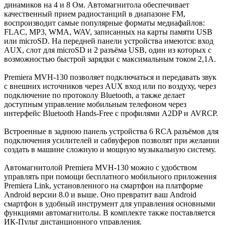
динамиков на 4 и 8 Ом. Автомагнитола обеспечивает
качественный прием радиостанций в диапазоне FM,
воспроизводит самые популярные форматы медиафайлов:
FLAC, MP3, WMA, WAV, записанных на карты памяти USB
или microSD. На передней панели устройства имеются: вход
AUX, слот для microSD и 2 разъёма USB, один из которых с
возможностью быстрой зарядки с максимальным током 2,1А.
Premiera MVH-130 позволяет подключаться и передавать звук
с внешних источников через AUX вход или по воздуху, через
подключение по протоколу Bluetooth, а также делает
доступным управление мобильным телефоном через
интерфейс Bluetooth Hands-Free с профилями A2DP и AVRCP.
Встроенные в заднюю панель устройства 6 RCA разъёмов для
подключения усилителей и сабвуферов позволят при желании
создать в машине сложную и мощную музыкальную систему.
Автомагнитолой Premiera MVH-130 можно с удобством
управлять при помощи бесплатного мобильного приложения
Premiera Link, установленного на смартфон на платформе
Android версии 8.0 и выше. Оно превратит ваш Android
смартфон в удобный инструмент для управления основными
функциями автомагнитолы. В комплекте также поставляется
ИК-Пульт дистанционного управления.