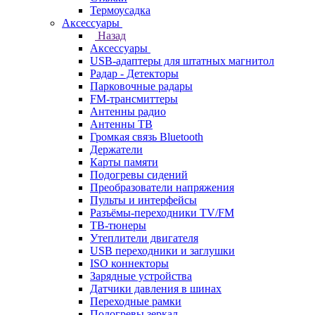
Термоусадка
Аксессуары
Назад
Аксессуары
USB-адаптеры для штатных магнитол
Радар - Детекторы
Парковочные радары
FM-трансмиттеры
Антенны радио
Антенны ТВ
Громкая связь Bluetooth
Держатели
Карты памяти
Подогревы сидений
Преобразователи напряжения
Пульты и интерфейсы
Разъёмы-переходники TV/FM
ТВ-тюнеры
Утеплители двигателя
USB переходники и заглушки
ISO коннекторы
Зарядные устройства
Датчики давления в шинах
Переходные рамки
Подогревы зеркал