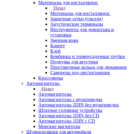
Материалы для инсталляции
Назад
Материалы для инсталляции
Защитные сетки (грилли)
Акустические терминалы
Инструменты для демонтажа и
установки
Змеиная кожа
Карпет
Клей
Кембрики и термоусадочные трубки
Подиумы для акустики
Проставочные кольца для динамиков
Саморезы под шестигранник
Кроссоверы
Автомагнитолы
Назад
Автомагнитолы
Автомагнитолы с мультимедиа
Автомагнитолы 2DIN без мультимедиа
Штатные головные устройства
Автомагнитолы 1DIN без CD
Автомагнитолы 1DIN с CD
Морские магнитолы
Шумоизоляция для автомобиля