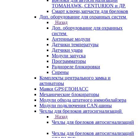
Брелоки для автосигнализаций
TOMAHAWK, CENTURION и ДР.
Смарт ключи,запчасти для брелоков
Доп. оборудование для охранных систем
Назад
Доп. оборудование для охранных
систем
Антенные модули
Датчики температуры
Датчики удара
Модули запуска
Программаторы
Радиореле блокировки
Сирены
Комплекты центрального замка и
активаторы
Маяки GPS\ГЛОНАСС
Механические блокираторы
Модули обхода штатного иммобилайзера
Модули подключения CAN-шины
Чехлы для брелоков автосигнализаций
Назад
Чехлы для брелоков автосигнализаций
Чехлы для брелоков автосигнализаций