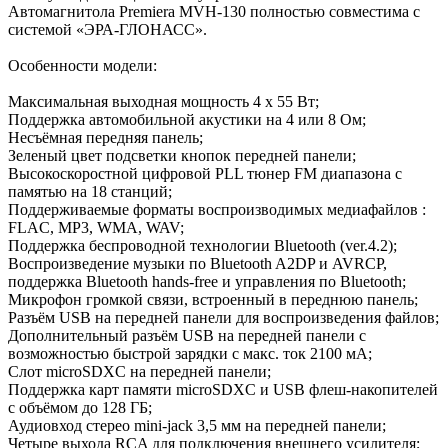
Автомагнитола Premiera MVH-130 полностью совместима с
системой «ЭРА-ГЛОНАСС».
Особенности модели:
Максимальная выходная мощность 4 х 55 Вт;
Поддержка автомобильной акустики на 4 или 8 Ом;
Несъёмная передняя панель;
Зеленый цвет подсветки кнопок передней панели;
Высокоскоростной цифровой PLL тюнер FM диапазона с
памятью на 18 станций;
Поддерживаемые форматы воспроизводимых медиафайлов :
FLAC, MP3, WMA, WAV;
Поддержка беспроводной технологии Bluetooth (ver.4.2);
Воспроизведение музыки по Bluetooth A2DP и AVRCP,
поддержка Bluetooth hands-free и управления по Bluetooth;
Микрофон громкой связи, встроенный в переднюю панель;
Разъём USB на передней панели для воспроизведения файлов;
Дополнительный разъём USB на передней панели с
возможностью быстрой зарядки с макс. ток 2100 мА;
Слот microSDXC на передней панели;
Поддержка карт памяти microSDXC и USB флеш-накопителей
с объёмом до 128 ГБ;
Аудиовход стерео mini-jack 3,5 мм на передней панели;
Четыре выхода RCA для подключения внешнего усилителя;