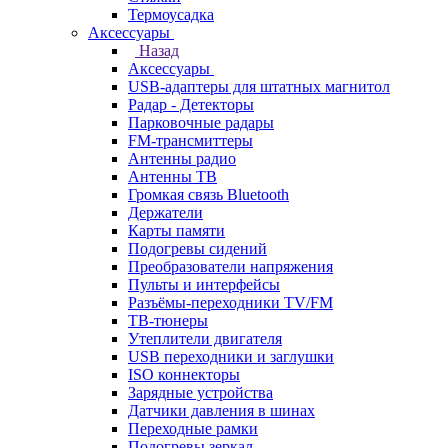
Термоусадка
Аксессуары
Назад
Аксессуары
USB-адаптеры для штатных магнитол
Радар - Детекторы
Парковочные радары
FM-трансмиттеры
Антенны радио
Антенны ТВ
Громкая связь Bluetooth
Держатели
Карты памяти
Подогревы сидений
Преобразователи напряжения
Пульты и интерфейсы
Разъёмы-переходники TV/FM
ТВ-тюнеры
Утеплители двигателя
USB переходники и заглушки
ISO коннекторы
Зарядные устройства
Датчики давления в шинах
Переходные рамки
Подогревы зеркал