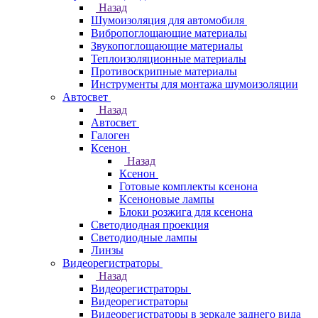
Назад
Шумоизоляция для автомобиля
Вибропоглощающие материалы
Звукопоглощающие материалы
Теплоизоляционные материалы
Противоскрипные материалы
Инструменты для монтажа шумоизоляции
Автосвет
Назад
Автосвет
Галоген
Ксенон
Назад
Ксенон
Готовые комплекты ксенона
Ксеноновые лампы
Блоки розжига для ксенона
Светодиодная проекция
Светодиодные лампы
Линзы
Видеорегистраторы
Назад
Видеорегистраторы
Видеорегистраторы
Видеорегистраторы в зеркале заднего вида