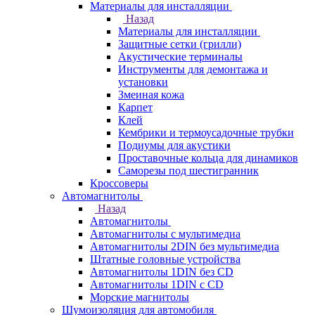
Материалы для инсталляции
Назад
Материалы для инсталляции
Защитные сетки (грилли)
Акустические терминалы
Инструменты для демонтажа и
установки
Змеиная кожа
Карпет
Клей
Кембрики и термоусадочные трубки
Подиумы для акустики
Проставочные кольца для динамиков
Саморезы под шестигранник
Кроссоверы
Автомагнитолы
Назад
Автомагнитолы
Автомагнитолы с мультимедиа
Автомагнитолы 2DIN без мультимедиа
Штатные головные устройства
Автомагнитолы 1DIN без CD
Автомагнитолы 1DIN с CD
Морские магнитолы
Шумоизоляция для автомобиля