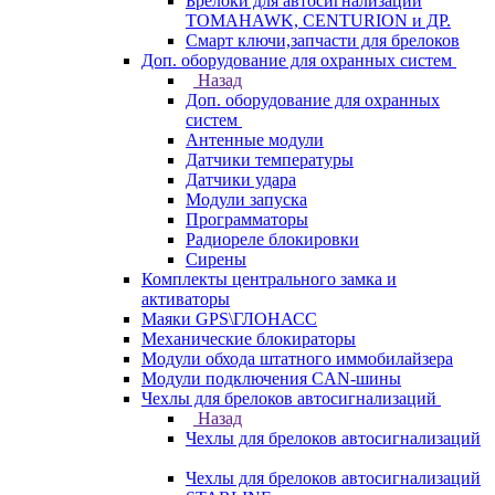
Брелоки для автосигнализаций
TOMAHAWK, CENTURION и ДР.
Смарт ключи,запчасти для брелоков
Доп. оборудование для охранных систем
Назад
Доп. оборудование для охранных
систем
Антенные модули
Датчики температуры
Датчики удара
Модули запуска
Программаторы
Радиореле блокировки
Сирены
Комплекты центрального замка и
активаторы
Маяки GPS\ГЛОНАСС
Механические блокираторы
Модули обхода штатного иммобилайзера
Модули подключения CAN-шины
Чехлы для брелоков автосигнализаций
Назад
Чехлы для брелоков автосигнализаций
Чехлы для брелоков автосигнализаций