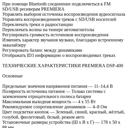
При помощи Bluetooth соединение подключиться к FM
SD/USB ресиверам PREMIERA
Управлять выбором источника воспроизведения аудиосигнала
Управлять воспроизведением треков с SD/USB носителей
Переключать треки и радиостанции
Переключать волны на тюнере автомагнитолы
Регулировать громкость источников воспроизведения
Изменять характер звучания музыки, благодарю встроенному
эквалайзеру
Регулировать баланс между динамиками
Отображать ID3 информацию о воспроизводимых треках
ТЕХНИЧЕСКИЕ ХАРАКТЕРИСТИКИ PREMIERA DSP-400
Основные
Предельные значения напряжения питания — 11–14,4 В
Полярность источника питания — Только системы с
заземлением отрицательного полюса батареи
Максимальная выходная мощность — 4 x 55 Вт
Рекомендуемое сопротивление динамиков — 4–8 Ом
Цвет подсветки кнопок — Зеленый, синий, красный, жёлтый,
голубой, фиолетовый, белый, режим авто
Установочные размеры устройства (Ш x В x Г) — 178 x 50 x
88 мм