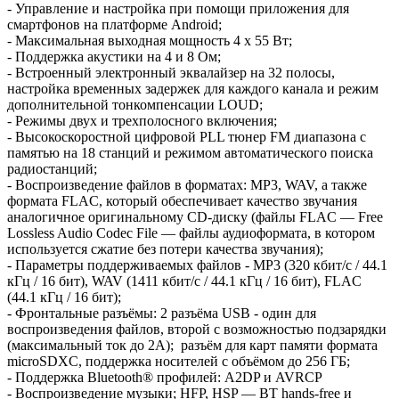
- Управление и настройка при помощи приложения для
смартфонов на платформе Android;
- Максимальная выходная мощность 4 х 55 Вт;
- Поддержка акустики на 4 и 8 Ом;
- Встроенный электронный эквалайзер на 32 полосы,
настройка временных задержек для каждого канала и режим
дополнительной тонкомпенсации LOUD;
- Режимы двух и трехполосного включения;
- Высокоскоростной цифровой PLL тюнер FM диапазона с
памятью на 18 станций и режимом автоматического поиска
радиостанций;
- Воспроизведение файлов в форматах: MP3, WAV, а также
формата FLAC, который обеспечивает качество звучания
аналогичное оригинальному CD-диску (файлы FLAC — Free
Lossless Audio Codec File — файлы аудиоформата, в котором
используется сжатие без потери качества звучания);
- Параметры поддерживаемых файлов - MP3 (320 кбит/с / 44.1
кГц / 16 бит), WAV (1411 кбит/с / 44.1 кГц / 16 бит), FLAC
(44.1 кГц / 16 бит);
- Фронтальные разъёмы: 2 разъёма USB - один для
воспроизведения файлов, второй с возможностью подзарядки
(максимальный ток до 2А); разъём для карт памяти формата
microSDXC, поддержка носителей с объёмом до 256 ГБ;
- Поддержка Bluetooth® профилей: A2DP и AVRCP
- Воспроизведение музыки; HFP, HSP — BT hands-free и