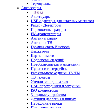
Термоусадка
Аксессуары
Назад
Аксессуары
USB-адаптеры для штатных магнитол
Радар - Детекторы
Парковочные радары
FM-трансмиттеры
Антенны радио
Антенны ТВ
Громкая связь Bluetooth
Держатели
Карты памяти
Подогревы сидений
Преобразователи напряжения
Пульты и интерфейсы
Разъёмы-переходники TV/FM
ТВ-тюнеры
Утеплители двигателя
USB переходники и заглушки
ISO коннекторы
Зарядные устройства
Датчики давления в шинах
Переходные рамки
Подогревы зеркал