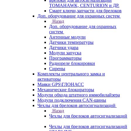
Брелоки для автосигнализаций
TOMAHAWK, CENTURION и ДР.
Смарт ключи,запчасти для брелоков
Доп. оборудование для охранных систем
Назад
Доп. оборудование для охранных
систем
Антенные модули
Датчики температуры
Датчики удара
Модули запуска
Программаторы
Радиореле блокировки
Сирены
Комплекты центрального замка и
активаторы
Маяки GPS\ГЛОНАСС
Механические блокираторы
Модули обхода штатного иммобилайзера
Модули подключения CAN-шины
Чехлы для брелоков автосигнализаций
Назад
Чехлы для брелоков автосигнализаций
Чехлы для брелоков автосигнализаций