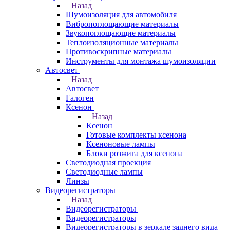
Назад
Шумоизоляция для автомобиля
Вибропоглощающие материалы
Звукопоглощающие материалы
Теплоизоляционные материалы
Противоскрипные материалы
Инструменты для монтажа шумоизоляции
Автосвет
Назад
Автосвет
Галоген
Ксенон
Назад
Ксенон
Готовые комплекты ксенона
Ксеноновые лампы
Блоки розжига для ксенона
Светодиодная проекция
Светодиодные лампы
Линзы
Видеорегистраторы
Назад
Видеорегистраторы
Видеорегистраторы
Видеорегистраторы в зеркале заднего вида