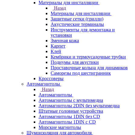
Материалы для инсталляции
Назад
Материалы для инсталляции
Защитные сетки (грилли)
Акустические терминалы
Инструменты для демонтажа и
установки
Змеиная кожа
Карпет
Клей
Кембрики и термоусадочные трубки
Подиумы для акустики
Проставочные кольца для динамиков
Саморезы под шестигранник
Кроссоверы
Автомагнитолы
Назад
Автомагнитолы
Автомагнитолы с мультимедиа
Автомагнитолы 2DIN без мультимедиа
Штатные головные устройства
Автомагнитолы 1DIN без CD
Автомагнитолы 1DIN с CD
Морские магнитолы
Шумоизоляция для автомобиля