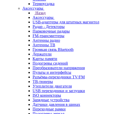
Термоусадка
Аксессуары
Назад
Аксессуары
USB-адаптеры для штатных магнитол
Радар - Детекторы
Парковочные радары
FM-трансмиттеры
Антенны радио
Антенны ТВ
Громкая связь Bluetooth
Держатели
Карты памяти
Подогревы сидений
Преобразователи напряжения
Пульты и интерфейсы
Разъёмы-переходники TV/FM
ТВ-тюнеры
Утеплители двигателя
USB переходники и заглушки
ISO коннекторы
Зарядные устройства
Датчики давления в шинах
Переходные рамки
Подогревы зеркал