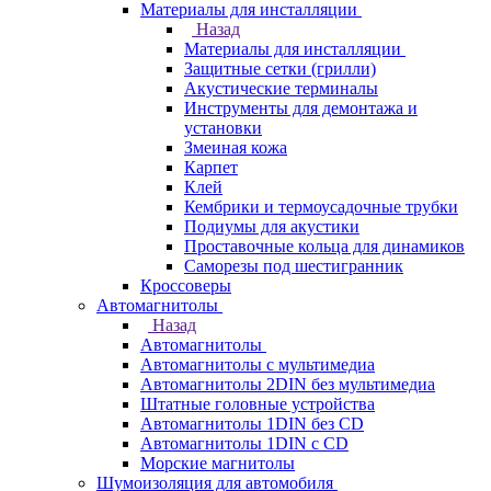
Материалы для инсталляции
Назад
Материалы для инсталляции
Защитные сетки (грилли)
Акустические терминалы
Инструменты для демонтажа и
установки
Змеиная кожа
Карпет
Клей
Кембрики и термоусадочные трубки
Подиумы для акустики
Проставочные кольца для динамиков
Саморезы под шестигранник
Кроссоверы
Автомагнитолы
Назад
Автомагнитолы
Автомагнитолы с мультимедиа
Автомагнитолы 2DIN без мультимедиа
Штатные головные устройства
Автомагнитолы 1DIN без CD
Автомагнитолы 1DIN с CD
Морские магнитолы
Шумоизоляция для автомобиля