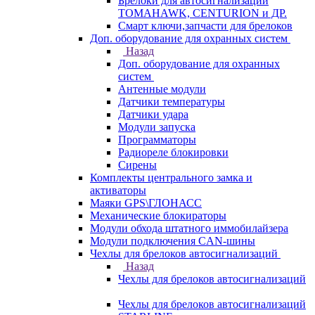
Брелоки для автосигнализаций
TOMAHAWK, CENTURION и ДР.
Смарт ключи,запчасти для брелоков
Доп. оборудование для охранных систем
Назад
Доп. оборудование для охранных
систем
Антенные модули
Датчики температуры
Датчики удара
Модули запуска
Программаторы
Радиореле блокировки
Сирены
Комплекты центрального замка и
активаторы
Маяки GPS\ГЛОНАСС
Механические блокираторы
Модули обхода штатного иммобилайзера
Модули подключения CAN-шины
Чехлы для брелоков автосигнализаций
Назад
Чехлы для брелоков автосигнализаций
Чехлы для брелоков автосигнализаций