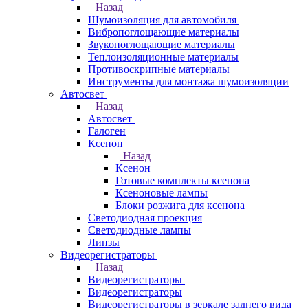
Назад
Шумоизоляция для автомобиля
Вибропоглощающие материалы
Звукопоглощающие материалы
Теплоизоляционные материалы
Противоскрипные материалы
Инструменты для монтажа шумоизоляции
Автосвет
Назад
Автосвет
Галоген
Ксенон
Назад
Ксенон
Готовые комплекты ксенона
Ксеноновые лампы
Блоки розжига для ксенона
Светодиодная проекция
Светодиодные лампы
Линзы
Видеорегистраторы
Назад
Видеорегистраторы
Видеорегистраторы
Видеорегистраторы в зеркале заднего вида